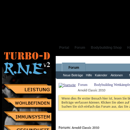
Portal
Forum
Bodybuilding Shop
H
Forum
Neue Beiträge
Hilfe
Kalender
Aktionen
Forum
Bodybuilding Wettkämpfe,
Arnold Classic 2010
Wenn dies Ihr erster Besuch hier ist, lesen Sie b
Beiträge verfassen können. Klicken Sie oben auf 
Suchen Sie sich einfach das Forum aus, das Sie a
Forum: 
Arnold Classic 2010