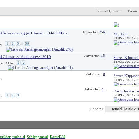
Forum-Optionen
Forum 
Antworten
Letzter Beitrag 
356
d Schwarzenegger Classic ....04-06 März
Antworten: 
M.T Iron
21.05.2010, 
19:5
1
2
3
36
...
hr
15
d Classic >> Amateure<< 2010
Antworten: 
Steven Klippstei
21.03.2010, 
10:0
1
2
 14:51 Uhr
0
Antworten: 
Steven Klippstei
hr
04.04.2010, 
12:3
21
Antworten: 
Das Schwäbisch
1
2
3
06.03.2010, 
12:5
hr
Gehe zu:
Arnold Classic 20
uilder
turbo-d
Schlappmaul
Daniel330
, 
, 
, 