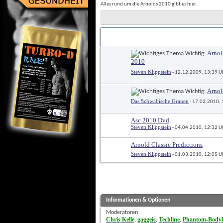
Alles rund um die Arnolds 2010 gibt es hier.
Titel
Erstellt von
 / 
Arnol
 Wichtig: 
2010
Steven Klippstein
 - 12.12.2009, 13:39 U
Arnol
 Wichtig: 
Das Schwäbische Grauen
 - 17.02.2010,
Asc 2010 Dvd
Steven Klippstein
 - 04.04.2010, 12:32 U
Arnold Classic Predictions
Steven Klippstein
 - 01.03.2010, 12:05 U
Informationen & Optionen
Moderatoren
Chris Kelle
gaggeis
Techline
Phantom-Bodyb
, 
, 
, 