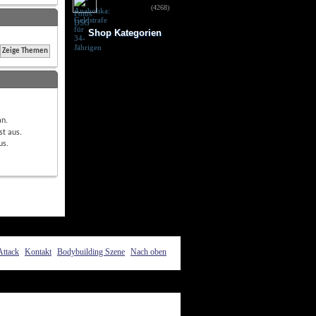
für 34-Jährigen
(4268)
Shop Kategorien
Frauen Fitness
Trainingsbooster
Weight Gainer
Vor dem Training
Vitamine & mehr
Testo Booster
Superfood
an
.
Nach dem Training
st
aus
.
Kohlenhydrate
us
.
Fertigdrinks
Creatine
Aminosäuren
Riegel
Low Carb
Diät/Abnehmen
Proteine/Eiweiss
Attack
Kontakt
Bodybuilding Szene
Nach oben