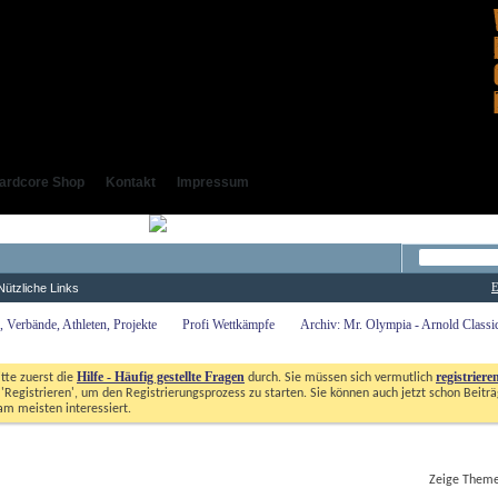
ardcore Shop
Kontakt
Impressum
E
Nützliche Links
 Verbände, Athleten, Projekte
Profi Wettkämpfe
Archiv: Mr. Olympia - Arnold Class
Hilfe - Häufig gestellte Fragen
registriere
itte zuerst die
durch. Sie müssen sich vermutlich
'Registrieren', um den Registrierungsprozess zu starten. Sie können auch jetzt schon Beiträg
m meisten interessiert. 
Zeige Themen