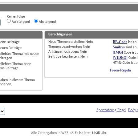
Reihenfolge
Aufsteigend
Absteigend
Berechtigungen
BB-Code
Neue Themen erstellen: 
Nein
sene Beiträge
ist
an
.
Themen beantworten: 
Nein
Smileys
sind
an
.
neuen Beiträge
Anhänge hochladen: 
Nein
[IMG]
Code ist
eliebtes Thema mit neuen
Beiträge bearbeiten: 
Nein
[VIDEO]
Code i
eiträgen
HTML-Code ist
a
eliebtes Thema ohne
eue Beiträge
Foren-Regeln
haben in diesem Thema
hrieben.
Sportnahrung Engel
Body 
Alle Zeitangaben in WEZ +2. Es ist jetzt
14:38
 Uhr.