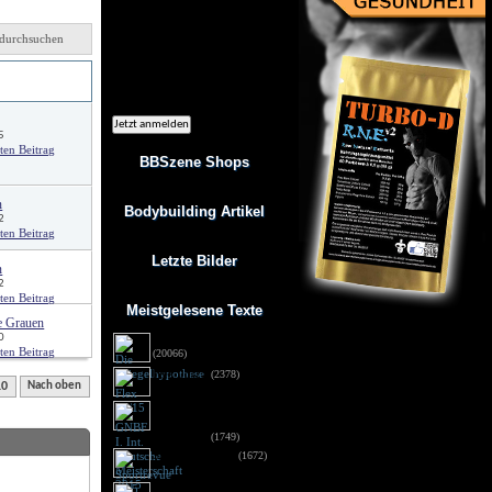
Ich möchte regelmäßig interessante
Angebote per eMail erhalten. Meine
eMail-Adresse wird nicht an andere
durchsuchen
Unternehmen weitergegeben. Diese
Einwilligung zur Nutzung meiner
eMail-Adresse für Werbezwecke kann
von
ich jederzeit mit Wirkung für die
Zukunft widerrufen.
5
BBSzene Shops
n
Bodybuilding Artikel
2
Letzte Bilder
n
2
Meistgelesene Texte
e Grauen
0
Die Spiegelhypothese
(20066)
Flex 05/15
(2378)
10
Nach oben
GNBF I. Int. Deutsche
Meisterschaft 2015 - 
Fotos DSG
(1749)
Sportrevue 6/15
(1672)
Anabolika: Geldstrafe