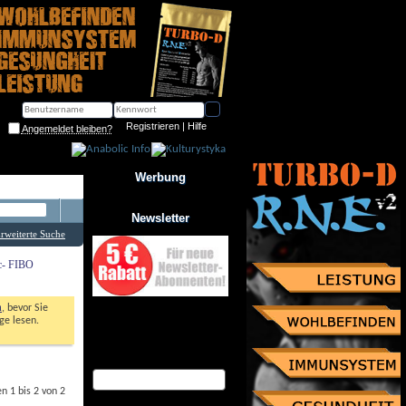
Registrieren
 | 
Hilfe
Angemeldet bleiben?
Werbung
Newsletter
rweiterte Suche
ic- FIBO
n
, bevor Sie 
Jetzt zum Newsletter anmelden
e lesen. 
und Gutschein über 10% 
Rabatt sichern!
eMail Adresse
 1 bis 2 von 2