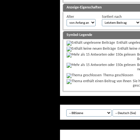
Anzeige-Eigenschaften
Alter
Sortiert nach
Symbol-Legende
Enthält ungele
Enthält keine 
B
B
B
n
Thema geschlossen
Sie 
gesc