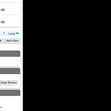
9
7
.
Letzte
ft
Nach oben
an
.