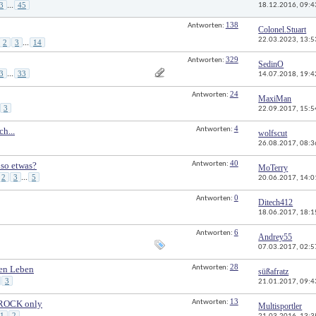
3
45
18.12.2016, 
09:4
...
138
Antworten: 
Colonel.Stuart
22.03.2023, 
13:5
2
3
14
...
329
Antworten: 
SedinO
3
33
...
14.07.2018, 
19:4
24
Antworten: 
MaxiMan
3
22.09.2017, 
15:5
4
ch...
Antworten: 
wolfscut
26.08.2017, 
08:3
40
 so etwas?
Antworten: 
MoTerry
2
3
5
...
20.06.2017, 
14:0
0
Antworten: 
Ditech412
18.06.2017, 
18:1
6
Antworten: 
Andrey55
07.03.2017, 
02:5
28
hen Leben
Antworten: 
süßafratz
3
21.01.2017, 
09:4
13
ROCK only
Antworten: 
Multisportler
1
2