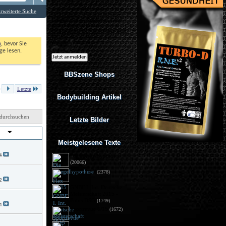
Ich möchte regelmäßig interessante
Angebote per eMail erhalten. Meine
rweiterte Suche
eMail-Adresse wird nicht an andere
Unternehmen weitergegeben. Diese
Einwilligung zur Nutzung meiner
eMail-Adresse für Werbezwecke kann
ich jederzeit mit Wirkung für die
Zukunft widerrufen.
n
, bevor Sie 
e lesen. 
BBSzene Shops
.
Letzte
Bodybuilding Artikel
durchsuchen
Letzte Bilder
von
Meistgelesene Texte
4
Die Spiegelhypothese
(20066)
Flex 05/15
(2378)
2
GNBF I. Int. Deutsche
Meisterschaft 2015 - 
Fotos DSG
(1749)
4
Sportrevue 6/15
(1672)
Anabolika: Geldstrafe