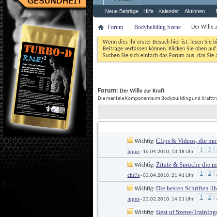
Neue Beiträge
Hilfe
Kalender
Aktionen
Forum
Bodybuilding Szene
Der Wille z
Wenn dies Ihr erster Besuch hier ist, lesen Sie b
Beiträge verfassen können. Klicken Sie oben auf 
Suchen Sie sich einfach das Forum aus, das Sie a
Forum: 
Der Wille zur Kraft
Die mentale Komponente im Bodybuilding und Krafttr
Titel
Erstellt von
 / 
Clips & Videos, die mo
 Wichtig: 
1
2
lupus
 - 16.04.2010, 13:18 Uhr
Zitate & Sprüche die m
 Wichtig: 
1
2
chr7s
 - 03.04.2010, 21:41 Uhr
Die besten Schriften ü
 Wichtig: 
1
2
lupus
 - 23.02.2010, 14:01 Uhr
Best of Szene-Trainin
 Wichtig: 