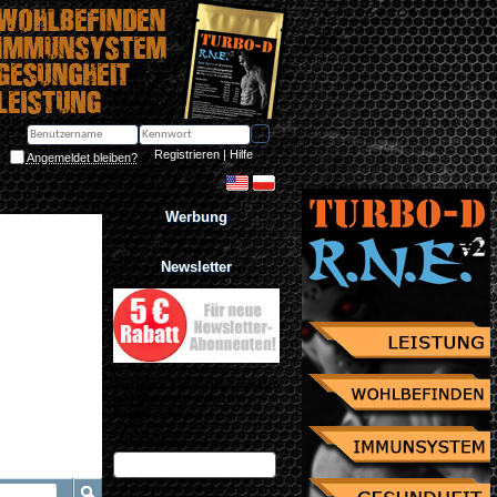
Registrieren
 | 
Hilfe
Angemeldet bleiben?
Werbung
Newsletter
Jetzt zum Newsletter anmelden
und Gutschein über 10% 
Rabatt sichern!
eMail Adresse