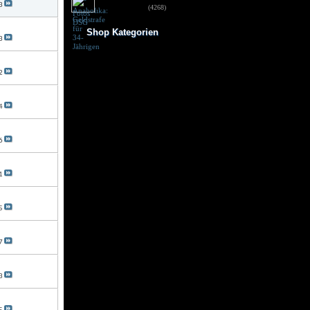
3
für 34-Jährigen
(4268)
Shop Kategorien
3
Frauen Fitness
Trainingsbooster
2
Weight Gainer
Vor dem Training
Vitamine & mehr
Testo Booster
4
Superfood
Nach dem Training
Kohlenhydrate
6
Fertigdrinks
Creatine
Aminosäuren
1
Riegel
Low Carb
Diät/Abnehmen
5
Proteine/Eiweiss
7
3