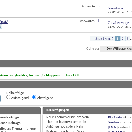
5
Antworten: 
Namefaker
22.09.2014, 
12:0
11
Spaß!
Antworten: 
Ginzibezwinger
2
11.07.2014, 
21:2
Seite 1 von 7
1
2
3
..
Gehe zu:
Der Wille zur Kra
ntom-Bodybuilder
turbo-d
Schlappmaul
Daniel330
, 
, 
, 
Reihenfolge
Aufsteigend
Absteigend
Berechtigungen
BB-Code
Neue Themen erstellen: 
Nein
sene Beiträge
ist
an
.
Themen beantworten: 
Nein
Smileys
sind
an
.
neuen Beiträge
Anhänge hochladen: 
Nein
[IMG]
Code ist
eliebtes Thema mit neuen
Beiträge bearbeiten: 
Nein