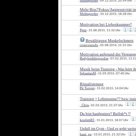
Multisportler
 - 09.12.2015, 20:54 Uhr
Mehr Biss7Fokus/Aggressivität i
Multisportler
 - 10.12.2015, 18:28 Uhr
Motivation bei Liebeskummer?
1
2
Pjetz
 - 31.08.2015, 11:32 Uhr
Bewältigung Muskelschmerz
cosucosuudu
 - 05.08.2014, 15:31 Uhr
Motivation aufgrund der Vergang
Bodybuildingrookie
 - 07.02.2015, 11:5
Musik beim Training - Was hört i
SebastianM
 - 15.09.2015, 07:40 Uhr
Ritualisierung
Pit Torrent
 - 15.02.2015, 14:04 Uhr
Training = Lebenssinn?? bzw. trai
1
2
_Chris
 - 01.03.2013, 21:37 Uhr
Du bist hardgainer? Bullsh*t !!
1
konfetti82
 - 15.01.2013, 18:07 Uhr
Unfall im Gym - Und es geht weite
1
basti_gg
 - 13.01.2015, 21:32 Uhr