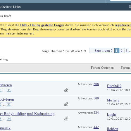
E
Nützliche Links
ur Kraft
Hilfe - Häufig gestellte Fragen
registriere
itte zuerst die
durch. Sie müssen sich vermutlich
'Registrieren', um den Registrierungsprozess zu starten. Sie können auch jetzt schon Beiträg
m meisten interessiert. 
Seite 1 von 7
1
2
3
..
Zeige Themen 1 bis 20 von 133
aining.
Forum-Optionen
Forum 
Antworten
Letzter Beitrag 
308
tivieren
Antworten: 
Ditech412
3
31
18.06.2017, 
18:1
...
509
otivieren
Antworten: 
MoTerry
3
51
18.06.2017, 
15:5
...
234
ber Bodybuilding und Krafttraining
Antworten: 
knight
3
24
10.01.2017, 
12:0
...
442
gsmusik
Antworten: 
Robbott