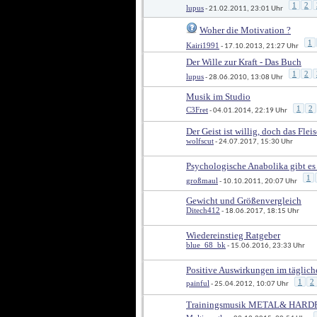
1
2
lupus
 - 21.02.2011, 23:01 Uhr
Woher die Motivation ?
1
Kairi1991
 - 17.10.2013, 21:27 Uhr
Der Wille zur Kraft - Das Buch
1
2
lupus
 - 28.06.2010, 13:08 Uhr
Musik im Studio
1
2
C3Fret
 - 04.01.2014, 22:19 Uhr
Der Geist ist willig, doch das Fleis
wolfscut
 - 24.07.2017, 15:30 Uhr
Psychologische Anabolika gibt es
1
großmaul
 - 10.10.2011, 20:07 Uhr
Gewicht und Größenvergleich
Ditech412
 - 18.06.2017, 18:15 Uhr
Wiedereinstieg Ratgeber
blue_68_bk
 - 15.06.2016, 23:33 Uhr
Positive Auswirkungen im täglic
1
2
painful
 - 25.04.2012, 10:07 Uhr
Trainingsmusik METAL& HARD