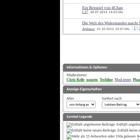
Ein Beispiel von 4Chan
L37
 - 30.07.2014, 14:03 Uhr
Die Welt des Widerstandes macht 
1
Aphinex
 - 21.10.2013, 22:07 Uhr
Informationen & Optionen
Moderatoren
Chris Kelle
gaggeis
Techline
Mod-tester
Pha
, 
, 
, 
, 
Anzeige-Eigenschaften
Alter
Sortiert nach
Symbol-Legende
Enthält ungele
Enthält keine 
B