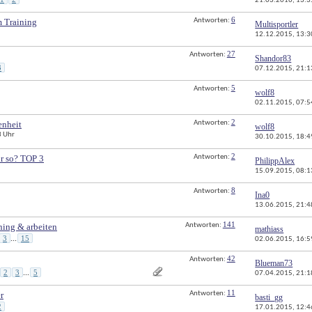
21.03.2016, 
13:3
6
m Training
Antworten: 
Multisportler
12.12.2015, 
13:3
27
Antworten: 
Shandor83
3
07.12.2015, 
21:1
5
Antworten: 
wolf8
02.11.2015, 
07:5
2
enheit
Antworten: 
wolf8
3 Uhr
30.10.2015, 
18:4
2
hr so? TOP 3
Antworten: 
PhilippAlex
15.09.2015, 
08:1
8
Antworten: 
Ina0
13.06.2015, 
21:4
141
ning & arbeiten
Antworten: 
mathiass
3
15
...
02.06.2015, 
16:5
42
Antworten: 
Blueman73
2
3
5
...
07.04.2015, 
21:1
11
r
Antworten: 
basti_gg
2
17.01.2015, 
12:4