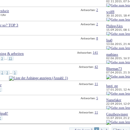
02.11.2015, 
07:5
2
enheit
Antworten: 
wolf8
3 Uhr
30.10.2015, 
18:4
2
hr so? TOP 3
Antworten: 
PhilippAlex
15.09.2015, 
08:1
8
Antworten: 
Ina0
13.06.2015, 
21:4
141
ning & arbeiten
Antworten: 
mathiass
3
15
02.06.2015, 
16:5
...
42
Antworten: 
Blueman73
2
3
5
07.04.2015, 
21:1
...
11
r
Antworten: 
basti_gg
2
17.01.2015, 
12:4
5
Antworten: 
Namefaker
22.09.2014, 
12:0
11
Spaß!
Antworten: 
Ginzibezwinger
2
11.07.2014, 
21:2