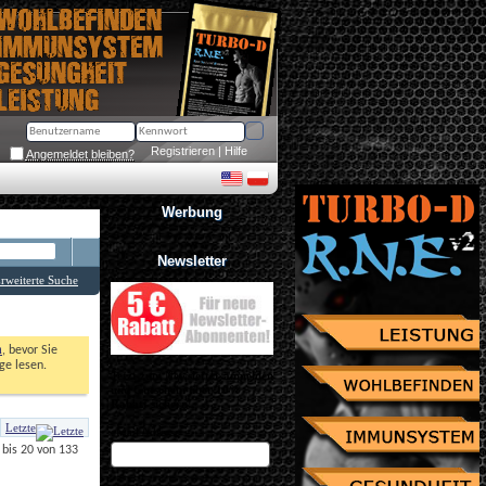
Registrieren
 | 
Hilfe
Angemeldet bleiben?
Werbung
Newsletter
rweiterte Suche
n
, bevor Sie 
e lesen. 
Jetzt zum Newsletter anmelden
und Gutschein über 10% 
Rabatt sichern!
Letzte
eMail Adresse
bis 20 von 133