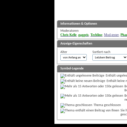
Informationen & Optionen
Moderatoren
Chris Kelle
gaggeis
Techline
Mod-tester
Pha
, 
, 
, 
, 
Anzeige-Eigenschaften
Alter
Sortiert nach
Symbol-Legende
Enthält ungele
Enthält keine 
B
B
B
n
Thema geschlossen
Sie 
gesc