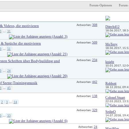
Forum-Optionen
Forum 
Antworten
Letzter Beitrag 
308
 & Videos, die motivieren
Antworten: 
Ditech412
18.06.2017, 
18:1
3
31
...
509
e & Sprüche die motivieren
Antworten: 
MoTerry
18.06.2017, 
15:5
3
51
...
234
esten Schriften über Bodybuilding und
Antworten: 
knight
10.01.2017, 
12:0
3
24
...
442
of Szene-Trainingsmusik
Antworten: 
Robbott
18.12.2016, 
09:4
3
45
...
138
Antworten: 
Colonel.Stuart
22.03.2023, 
13:5
2
3
14
...
329
Antworten: 
SedinO
3
33
14.07.2018, 
19:4
...
24
Antworten: 
MaxiMan