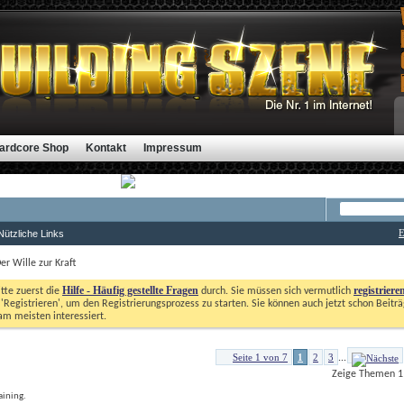
ardcore Shop
Kontakt
Impressum
E
Nützliche Links
er Wille zur Kraft
Hilfe - Häufig gestellte Fragen
registriere
itte zuerst die
durch. Sie müssen sich vermutlich
'Registrieren', um den Registrierungsprozess zu starten. Sie können auch jetzt schon Beiträg
m meisten interessiert. 
Seite 1 von 7
1
2
3
...
Zeige Themen 1 
aining.