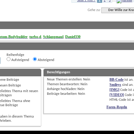
Seite 1 von 7
1
2
3
...
Gehe zu:
Der Wille zur Kra
ntom-Bodybuilder
turbo-d
Schlappmaul
Daniel330
, 
, 
, 
Reihenfolge
Aufsteigend
Absteigend
Berechtigungen
BB-Code
Neue Themen erstellen: 
Nein
sene Beiträge
ist
an
.
Themen beantworten: 
Nein
Smileys
sind
an
.
neuen Beiträge
Anhänge hochladen: 
Nein
[IMG]
Code ist
eliebtes Thema mit neuen
Beiträge bearbeiten: 
Nein
[VIDEO]
Code i
eiträgen
HTML-Code ist
a
eliebtes Thema ohne
eue Beiträge
Foren-Regeln
haben in diesem Thema
hrieben.