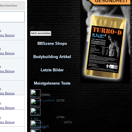
Ich möchte regelmäßig interessante
Angebote per eMail erhalten. Meine
durchsuchen
eMail-Adresse wird nicht an andere
Unternehmen weitergegeben. Diese
von
Einwilligung zur Nutzung meiner
eMail-Adresse für Werbezwecke kann
ich jederzeit mit Wirkung für die
Zukunft widerrufen.
4
BBSzene Shops
2
Bodybuilding Artikel
4
Letzte Bilder
Meistgelesene Texte
3
Die Spiegelhypothese
(20066)
Flex 05/15
(2378)
3
GNBF I. Int. Deutsche
Meisterschaft 2015 - 
Fotos DSG
(1749)
2
Sportrevue 6/15
(1672)
Anabolika: Geldstrafe