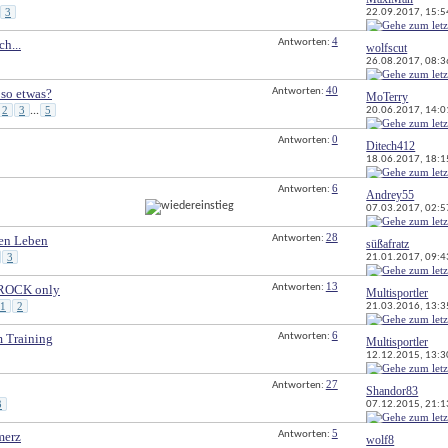
3
22.09.2017, 
15:5
4
ch...
Antworten: 
wolfscut
26.08.2017, 
08:3
40
 so etwas?
Antworten: 
MoTerry
2
3
5
20.06.2017, 
14:0
...
0
Antworten: 
Ditech412
18.06.2017, 
18:1
6
Antworten: 
Andrey55
07.03.2017, 
02:5
28
hen Leben
Antworten: 
süßafratz
3
21.01.2017, 
09:4
13
ROCK only
Antworten: 
Multisportler
1
2
21.03.2016, 
13:3
6
m Training
Antworten: 
Multisportler
12.12.2015, 
13:3
27
Antworten: 
Shandor83
3
07.12.2015, 
21:1
5
merz
Antworten: 
wolf8