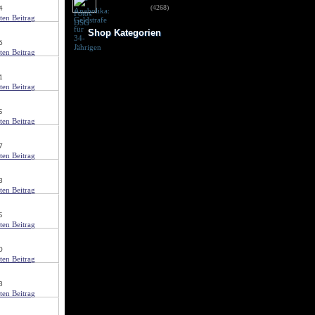
für 34-Jährigen
(4268)
4
Shop Kategorien
6
Frauen Fitness
Trainingsbooster
Weight Gainer
1
Vor dem Training
Vitamine & mehr
Testo Booster
5
Superfood
Nach dem Training
Kohlenhydrate
7
Fertigdrinks
Creatine
Aminosäuren
Riegel
3
Low Carb
Diät/Abnehmen
Proteine/Eiweiss
5
0
3