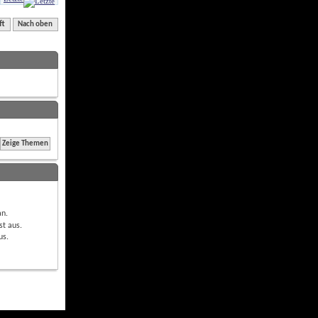
ft
Nach oben
an
.
st
aus
.
us
.