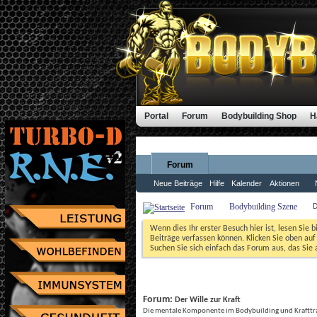
Portal
Forum
Bodybuilding Shop
H
Forum
Neue Beiträge
Hilfe
Kalender
Aktionen
Forum
Bodybuilding Szene
D
Wenn dies Ihr erster Besuch hier ist, lesen Sie b
Beiträge verfassen können. Klicken Sie oben auf 
Suchen Sie sich einfach das Forum aus, das Sie a
Forum: 
Der Wille zur Kraft
Die mentale Komponente im Bodybuilding und Krafttr