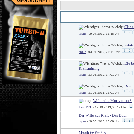
Titel
Erstellt von
 / 
Clips
 Wichtig: 
1
2
lupus
 - 16.04.2010, 13:18 Uhr
Zitat
 Wichtig: 
1
2
chr7s
 - 03.04.2010, 21:41 Uhr
Die b
 Wichtig: 
Krafttraining
1
2
lupus
 - 23.02.2010, 14:01 Uhr
Best 
 Wichtig: 
1
2
lupus
 - 21.02.2011, 23:01 Uhr
Woher die Motivation ?
1
Kairi1991
 - 17.10.2013, 21:27 Uhr
Der Wille zur Kraft - Das Buch
1
2
lupus
 - 28.06.2010, 13:08 Uhr
Musik im Studio