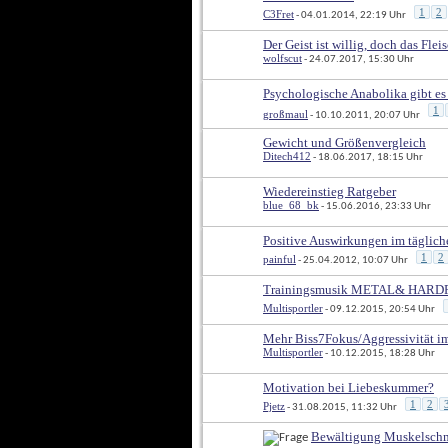
1
2
C3Fret
 - 04.01.2014, 22:19 Uhr
Der Geist ist willig, doch das Fleis
wolfscut
 - 24.07.2017, 15:30 Uhr
Psychologische Anabolika gibt es
1
großmaul
 - 10.10.2011, 20:07 Uhr
Gewicht und Größenvergleich
Ditech412
 - 18.06.2017, 18:15 Uhr
Wiedereinstieg Ratgeber
blue_68_bk
 - 15.06.2016, 23:33 Uhr
Positive Auswirkungen im täglic
1
2
painful
 - 25.04.2012, 10:07 Uhr
Trainingsmusik METAL& HARD
Multisportler
 - 09.12.2015, 20:54 Uhr
Mehr Biss7Fokus/Aggressivität i
Multisportler
 - 10.12.2015, 18:28 Uhr
Motivation bei Liebeskummer?
1
2
Pjetz
 - 31.08.2015, 11:32 Uhr
Bewältigung Muskelsch