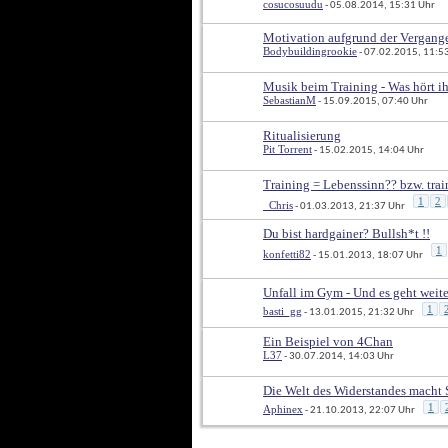
cosucosuudu
 - 05.08.2014, 15:31 Uhr
Motivation aufgrund der Vergang
Bodybuildingrookie
 - 07.02.2015, 11:5
Musik beim Training - Was hört i
SebastianM
 - 15.09.2015, 07:40 Uhr
Ritualisierung
Pit Torrent
 - 15.02.2015, 14:04 Uhr
Training = Lebenssinn?? bzw. trai
1
2
_Chris
 - 01.03.2013, 21:37 Uhr
Du bist hardgainer? Bullsh*t !!
1
konfetti82
 - 15.01.2013, 18:07 Uhr
Unfall im Gym - Und es geht weite
1
basti_gg
 - 13.01.2015, 21:32 Uhr
Ein Beispiel von 4Chan
L37
 - 30.07.2014, 14:03 Uhr
Die Welt des Widerstandes macht 
1
Aphinex
 - 21.10.2013, 22:07 Uhr