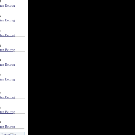
4
9
3
8
9
8
6
9
7
Letzte