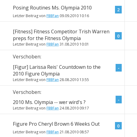
Posing Routines Ms. Olympia 2010
2
Letzter Beitrag von
FBBFan
09.09.2010
10:16
[Fitness] Fitness Competitor Trish Warren
0
preps for the Fitness Olympia
Letzter Beitrag von
FBBFan
31.08.2010
10:01
Verschoben:
[Figur] Larissa Reis' Countdown to the
-
2010 Figure Olympia
Letzter Beitrag von
FBBFan
28.08.2010
13:55
Verschoben:
-
2010 Ms. Olympia -- wer wird's ?
Letzter Beitrag von
FBBFan
24.08.2010
09:17
Figure Pro Cheryl Brown 6 Weeks Out
0
Letzter Beitrag von
FBBFan
21.08.2010
08:57