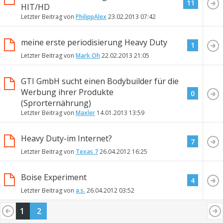
11
HIT/HD
Letzter Beitrag von
PhilippAlex
23.02.2013
07:42
meine erste periodisierung Heavy Duty
1
Letzter Beitrag von
Mark Oh
22.02.2013
21:05
GTI GmbH sucht einen Bodybuilder für die
Werbung ihrer Produkte
0
(Sprorternährung)
Letzter Beitrag von
Maxler
14.01.2013
13:59
Heavy Duty-im Internet?
7
Letzter Beitrag von
Texas 7
26.04.2012
16:25
Boise Experiment
4
Letzter Beitrag von
a.s.
26.04.2012
03:52
1
2