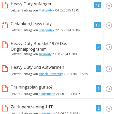
Heavy Duty Anfänger
48
Letzter Beitrag von
PhilippAlex
04.05.2015
18:07
Gedanken,heavy duty
10
Letzter Beitrag von
PhilippAlex
22.09.2014
08:08
Heavy Duty Booklet 1979 Das
7
Originalprogramm
Letzter Beitrag von
sickbody
23.08.2014
16:00
Heavy Duty und Aufwärmen
4
Letzter Beitrag von
MuscleUniversity
29.10.2013
15:55
Trainingsplan gut so?
5
Letzter Beitrag von
neuermann
21.06.2013
10:35
Zeitlupentraining-HIT
2
Letzter Beitrag von
neuermann
21.06.2013
10:34