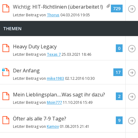
Wichtig:
HIT-Richtlinien (überarbeitet !)
729
Letzter Beitrag von
Thorus
04.03.2016
19:05
THEMEN
Heavy Duty Legacy
0
Letzter Beitrag von
Texas 7
25.03.2021
18:46
Der Anfang
17
Letzter Beitrag von
mike1983
02.12.2016
10:30
Mein Lieblingsplan.....Was sagt ihr dazu?
2
Letzter Beitrag von
Moin777
11.10.2016
15:49
Öfter als alle 7-9 Tage?
9
Letzter Beitrag von
Kamov
01.08.2015
21:41