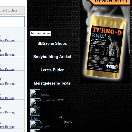
Ich möchte regelmäßig interessante
Angebote per eMail erhalten. Meine
eMail-Adresse wird nicht an andere
durchsuchen
Unternehmen weitergegeben. Diese
Einwilligung zur Nutzung meiner
eMail-Adresse für Werbezwecke kann
von
ich jederzeit mit Wirkung für die
Zukunft widerrufen.
2
BBSzene Shops
8
Bodybuilding Artikel
3
Letzte Bilder
8
Meistgelesene Texte
Die Spiegelhypothese
9
(20066)
Flex 05/15
(2378)
7
GNBF I. Int. Deutsche
Meisterschaft 2015 - 
Fotos DSG
(1749)
Sportrevue 6/15
(1672)
2
Anabolika: Geldstrafe