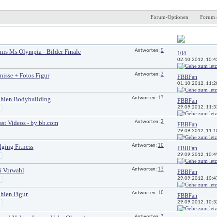
Forum-Optionen
Forum 
Antworten
Letzter Beitrag 
9
nis Ms Olympia - Bilder Finale
Antworten: 
104
02.10.2012, 
10:4
2
nisse + Fotos Figur
Antworten: 
FBBFan
01.10.2012, 
11:2
13
hlen Bodybuilding
Antworten: 
FBBFan
29.09.2012, 
11:3
2
st Videos - by bb.com
Antworten: 
FBBFan
29.09.2012, 
11:1
10
dging Fitness
Antworten: 
FBBFan
29.09.2012, 
10:4
13
i Vorwahl
Antworten: 
FBBFan
29.09.2012, 
10:4
10
hlen Figur
Antworten: 
FBBFan
29.09.2012, 
10:3
3
Antworten: 