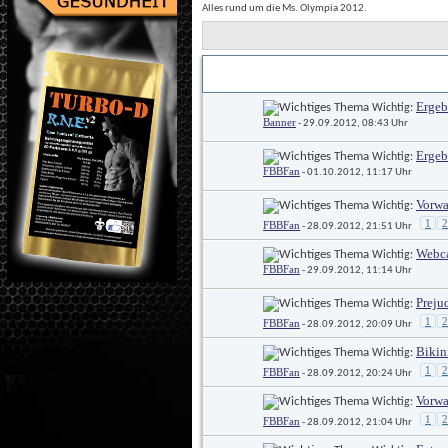
Alles rund um die Ms. Olympia 2012.
Titel
Erstellt von
 / 
Ergeb
 Wichtig: 
Banner
 - 29.09.2012, 08:43 Uhr
Ergeb
 Wichtig: 
FBBFan
 - 01.10.2012, 11:17 Uhr
Vorwa
 Wichtig: 
1
2
FBBFan
 - 28.09.2012, 21:51 Uhr
Webca
 Wichtig: 
FBBFan
 - 29.09.2012, 11:14 Uhr
Preju
 Wichtig: 
1
2
FBBFan
 - 28.09.2012, 20:09 Uhr
Bikin
 Wichtig: 
1
2
FBBFan
 - 28.09.2012, 20:24 Uhr
Vorwa
 Wichtig: 
1
2
FBBFan
 - 28.09.2012, 21:04 Uhr