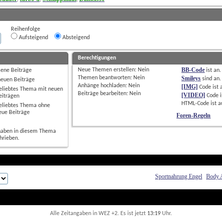
Reihenfolge
Aufsteigend
Absteigend
Berechtigungen
BB-Code
Neue Themen erstellen: 
Nein
sene Beiträge
ist
an
.
Themen beantworten: 
Nein
Smileys
sind
an
.
neuen Beiträge
Anhänge hochladen: 
Nein
[IMG]
Code ist
eliebtes Thema mit neuen
Beiträge bearbeiten: 
Nein
[VIDEO]
Code i
eiträgen
HTML-Code ist
a
eliebtes Thema ohne
eue Beiträge
Foren-Regeln
haben in diesem Thema
hrieben.
Sportnahrung Engel
Body 
Alle Zeitangaben in WEZ +2. Es ist jetzt
13:19
 Uhr.