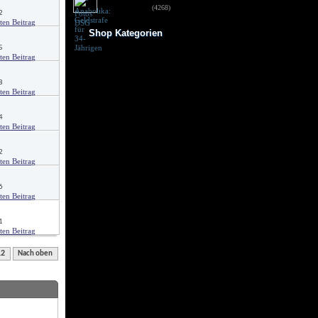
für 34-Jährigen
(4268)
2
Shop Kategorien
5
Frauen Fitness
Trainingsbooster
Weight Gainer
8
Vor dem Training
Vitamine & mehr
Testo Booster
4
Superfood
Nach dem Training
Kohlenhydrate
Fertigdrinks
2
Creatine
Aminosäuren
Riegel
6
Low Carb
Diät/Abnehmen
Proteine/Eiweiss
1
12
Nach oben