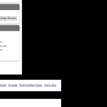
an
.
st
aus
.
us
.
Attack
Kontakt
Bodybuilding Szene
Nach oben