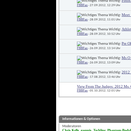
Fotos
 Wichtig: 
FBBFan
 - 27.09.2012, 12:29 Uhr
Meet 
 Wichtig: 
FBBFan
 - 28.09.2012, 11:01 Uhr
Athle
 Wichtig: 
FBBFan
 - 28.09.2012, 10:52 Uhr
Pre O
 Wichtig: 
FBBFan
 - 26.09.2012, 13:14 Uhr
Ms O 
 Wichtig: 
FBBFan
 - 26.09.2012, 13:09 Uhr
2012 
 Wichtig: 
FBBFan
 - 17.08.2012, 13:46 Uhr
View From The Judges: 2012 Ms.
FBBFan
 - 05.10.2012, 12:01 Uhr
Informationen & Optionen
Moderatoren
Chris Kelle
gaggeis
Techline
Phantom-Bodyb
, 
, 
, 