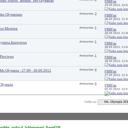
 und Videos "around" der Olympias
FBBFan
29.09.2012, 
10:0
3
the Olympians
Antworten: 
FBBFan
28.09.2012, 
11:4
1
tes Meeting
Antworten: 
FBBFan
28.09.2012, 
11:0
1
lympia Interviews
Antworten: 
FBBFan
28.09.2012, 
11:0
1
Previews
Antworten: 
FBBFan
28.09.2012, 
11:0
4
Ms Olympia - 27.09 - 30.09.2012
Antworten: 
FBBFan
27.09.2012, 
12:2
0
 Olympia
Antworten: 
FBBFan
05.10.2012, 
12:0
Gehe zu:
Ms. Olympia 20
uilder
turbo-d
Schlappmaul
Daniel330
, 
, 
, 