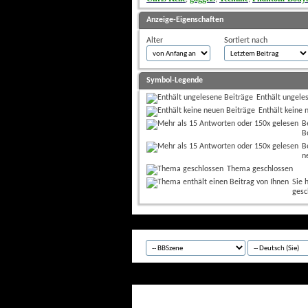
Anzeige-Eigenschaften
Alter
Sortiert nach
Symbol-Legende
Enthält ungele
Enthält keine 
B
B
B
n
Thema geschlossen
Sie 
gesc