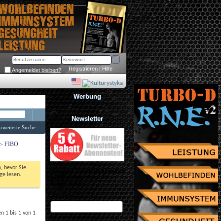
Registrieren
 | 
Hilfe
Angemeldet bleiben?
Werbung
Newsletter
rweiterte Suche
ic- FIBO
n
, bevor Sie 
Jetzt zum Newsletter anmelden
e lesen. 
und Gutschein über 10% 
Rabatt sichern!
eMail Adresse
 1 bis 1 von 1