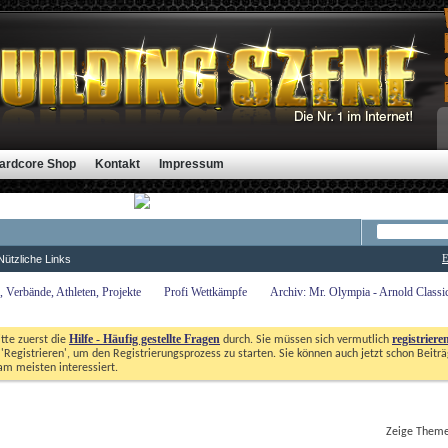
ardcore Shop
Kontakt
Impressum
E
Nützliche Links
 Verbände, Athleten, Projekte
Profi Wettkämpfe
Archiv: Mr. Olympia - Arnold Class
Hilfe - Häufig gestellte Fragen
registriere
itte zuerst die
durch. Sie müssen sich vermutlich
'Registrieren', um den Registrierungsprozess zu starten. Sie können auch jetzt schon Beiträg
m meisten interessiert. 
Zeige Themen