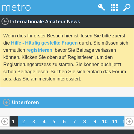
Internationale Amateur News
Wenn dies Ihr erster Besuch hier ist, lesen Sie bitte zuerst
die
Hilfe - Häufig gestellte Fragen
durch. Sie müssen sich
vermutlich
registrieren
, bevor Sie Beiträge verfassen
können. Klicken Sie oben auf 'Registrieren', um den
Registrierungsprozess zu starten. Sie können auch jetzt
schon Beiträge lesen. Suchen Sie sich einfach das Forum
aus, das Sie am meisten interessiert.
Unterforen
1
2
3
4
5
6
7
8
9
10
11
12
13
14
15
16
17
18
19
20
21