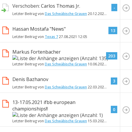
Verschoben:
Carlos Thomas Jr.
-
Letzter Beitrag von
Das Schwäbische Grauen
20.12.2021
17:42
Hassan Mostafa "News"
13
Letzter Beitrag von
Texas 7
27.08.2021
12:05
Markus Fortenbacher
203
Letzter Beitrag von
Das Schwäbische Grauen
10.06.2021
17:47
Denis Bazhanov
3
Letzter Beitrag von
Das Schwäbische Grauen
22.03.2021
15:39
13-17.05.2021 ifbb european
championships!!
0
Letzter Beitrag von
Das Schwäbische Grauen
15.03.2021
17:33