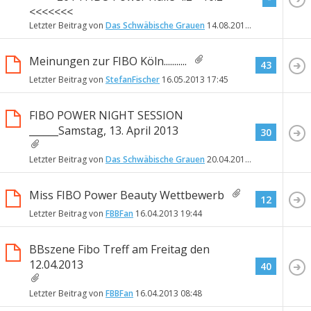
<<<<<<<
Letzter Beitrag von
Das Schwäbische Grauen
14.08.2013
18:58
Meinungen zur FIBO Köln...........
43
Letzter Beitrag von
StefanFischer
16.05.2013
17:45
FIBO POWER NIGHT SESSION
______Samstag, 13. April 2013
30
Letzter Beitrag von
Das Schwäbische Grauen
20.04.2013
14:15
Miss FIBO Power Beauty Wettbewerb
12
Letzter Beitrag von
FBBFan
16.04.2013
19:44
BBszene Fibo Treff am Freitag den
12.04.2013
40
Letzter Beitrag von
FBBFan
16.04.2013
08:48