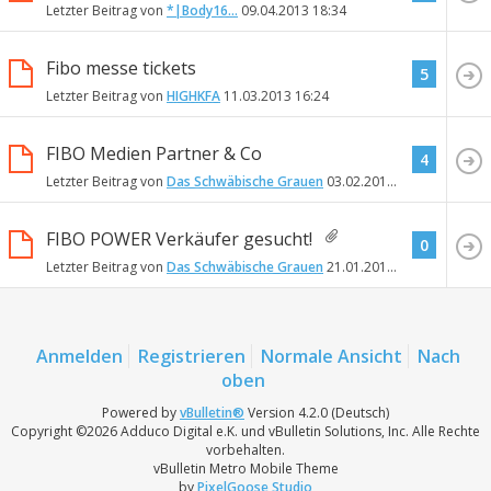
Letzter Beitrag von
*|Body16...
09.04.2013
18:34
Fibo messe tickets
5
Letzter Beitrag von
HIGHKFA
11.03.2013
16:24
FIBO Medien Partner & Co
4
Letzter Beitrag von
Das Schwäbische Grauen
03.02.2013
21:42
FIBO POWER Verkäufer gesucht!
0
Letzter Beitrag von
Das Schwäbische Grauen
21.01.2013
11:26
Anmelden
Registrieren
Normale Ansicht
Nach
oben
Powered by
vBulletin®
Version 4.2.0 (Deutsch)
Copyright ©2026 Adduco Digital e.K. und vBulletin Solutions, Inc. Alle Rechte
vorbehalten.
vBulletin Metro Mobile Theme
by
PixelGoose Studio