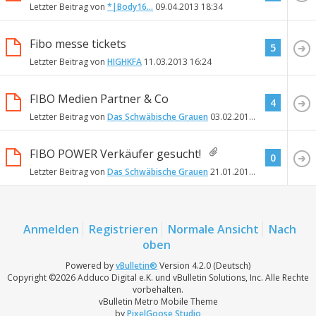
Letzter Beitrag von
*|Body16...
09.04.2013
18:34
Fibo messe tickets
5
Letzter Beitrag von
HIGHKFA
11.03.2013
16:24
FIBO Medien Partner & Co
4
Letzter Beitrag von
Das Schwäbische Grauen
03.02.2013
21:42
FIBO POWER Verkäufer gesucht!
0
Letzter Beitrag von
Das Schwäbische Grauen
21.01.2013
11:26
Anmelden
Registrieren
Normale Ansicht
Nach
oben
Powered by
vBulletin®
Version 4.2.0 (Deutsch)
Copyright ©2026 Adduco Digital e.K. und vBulletin Solutions, Inc. Alle Rechte
vorbehalten.
vBulletin Metro Mobile Theme
by
PixelGoose Studio