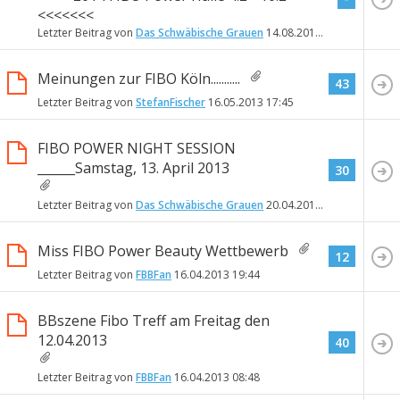
<<<<<<<
Letzter Beitrag von
Das Schwäbische Grauen
14.08.2013
18:58
Meinungen zur FIBO Köln...........
43
Letzter Beitrag von
StefanFischer
16.05.2013
17:45
FIBO POWER NIGHT SESSION
______Samstag, 13. April 2013
30
Letzter Beitrag von
Das Schwäbische Grauen
20.04.2013
14:15
Miss FIBO Power Beauty Wettbewerb
12
Letzter Beitrag von
FBBFan
16.04.2013
19:44
BBszene Fibo Treff am Freitag den
12.04.2013
40
Letzter Beitrag von
FBBFan
16.04.2013
08:48