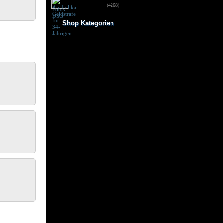
für 34-Jährigen
(4268)
Shop Kategorien
Frauen Fitness
Trainingsbooster
Weight Gainer
Vor dem Training
Vitamine & mehr
Testo Booster
Superfood
Nach dem Training
Kohlenhydrate
Fertigdrinks
Creatine
Aminosäuren
Riegel
Low Carb
Diät/Abnehmen
Proteine/Eiweiss