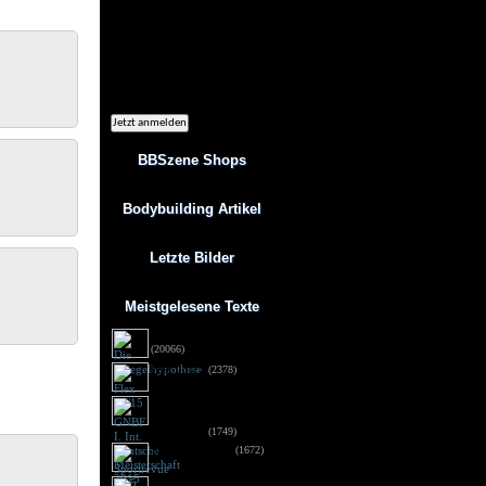
Ich möchte regelmäßig interessante
Angebote per eMail erhalten. Meine
eMail-Adresse wird nicht an andere
Unternehmen weitergegeben. Diese
Einwilligung zur Nutzung meiner
eMail-Adresse für Werbezwecke kann
ich jederzeit mit Wirkung für die
Zukunft widerrufen.
BBSzene Shops
Bodybuilding Artikel
Letzte Bilder
Meistgelesene Texte
Die Spiegelhypothese
(20066)
Flex 05/15
(2378)
GNBF I. Int. Deutsche
Meisterschaft 2015 -
Fotos DSG
(1749)
Sportrevue 6/15
(1672)
Anabolika: Geldstrafe