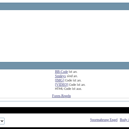
BB-Code
ist
an
.
Smileys
sind
an
.
[IMG]
Code ist
an
.
[VIDEO]
Code ist
an
.
HTML-Code ist
aus
.
Foren-Regeln
Sportnahrung Engel
Body 