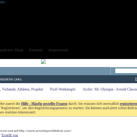
ardcore Shop
Kontakt
Impressum
E
Nützliche Links
 Verbände, Athleten, Projekte
Profi Wettkämpfe
Archiv: Mr. Olympia - Arnold Class
Hilfe - Häufig gestellte Fragen
registriere
itte zuerst die
durch. Sie müssen sich vermutlich
'Registrieren', um den Registrierungsprozess zu starten. Sie können auch jetzt schon Beiträ
am meisten interessiert.
 forum und auf http://www.arnoldsportsfestival.com/
Erstellt von
/