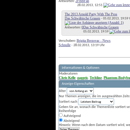
2
FBBFan
Antworten:
28.02.2013,
12:51
The 2013 Arnold Party With The Pros
Das Schwäbische Grauen
- 05.02.2013, 19:59 
0
Das Schwäbische Grauen
Antworten:
05.02.2013,
19:59
Brigita Brezovac - News
Verschoben:
Schnulle
- 28.02.2013, 13:19 Uhr
Informationen & Optionen
Moderatoren
Chris Kelle
gaggeis
Techline
Phantom-Bodybui
,
,
,
Anzeige-Eigenschaften
Alter
Nur Themen anzeigen, die im ausgewählten Zeitr
Sortiert nach
Geben Sie an, wonach die Themenliste sortiert sei
Reihenfolge
Aufsteigend
Absteigend
Hinweis: Wenn nach dem Datum sortiert wird, wer