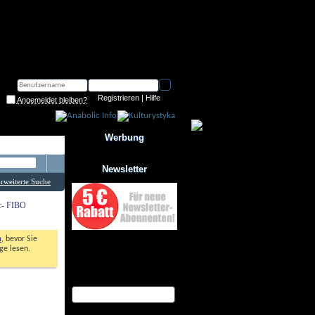
Registrieren
|
Hilfe
Angemeldet bleiben?
Werbung
Newsletter
rweiterte Suche
ic- FIBO
n
, bevor Sie
Jetzt zum Newsletter anmelden
ge lesen.
und Gutschein über 10%
Rabatt sichern!
eMail Adresse