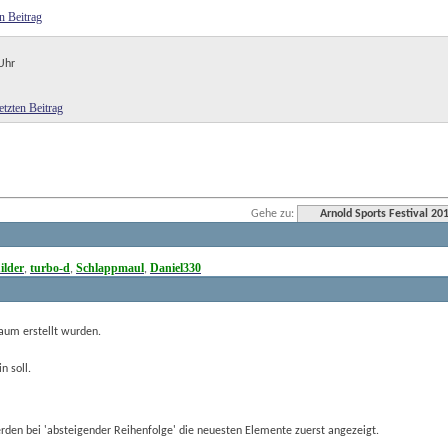
Uhr
Gehe zu:
Arnold Sports Festival 20
lder
turbo-d
Schlappmaul
Daniel330
,
,
,
aum erstellt wurden.
n soll.
den bei 'absteigender Reihenfolge' die neuesten Elemente zuerst angezeigt.