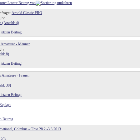
orten
Letzter Beitrag von
Arnold Classic PRO
mfrage:
Uhr
s Amateure - Männer
Uhr
s Amateure - Frauen
Replays
rnational, Colmbus - Ohio 28.2.-3.3.2013