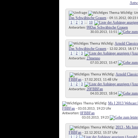
Antw
Wichtig: U
Das Schwäbische Grauen
- 09.11.2012, 00:23 
1
2
3
10
...
99
Das Schwäbische Grauen
Antworten:
30.03.2013,
11:51
Arnold Classic
Wichtig:
Das Schwäbische Grauen
- 12.02.2013, 16:17 
1
2
3
23
menno
Antworten:
07.03.2013,
15:47
Arnold Classic
Wichtig:
FBBFan
- 17.02.2013, 11:48 Uhr
1
2
3
20
FBBFan
Antworten:
04.03.2013,
18:54
Ms I 2013 Webcast 
Wichtig:
FBBFan
- 03.03.2013, 19:23 Uhr
0
FBBFan
Antworten:
03.03.2013,
19:23
2013 - Ms Inte
Wichtig:
FBBFan
- 22.12.2012, 15:37 Uhr
1
2