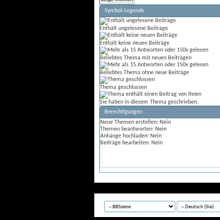
Symbol-Legende
Enthält ungelesene Beiträge
Enthält keine neuen Beiträge
Beliebtes Thema mit neuen Beiträgen
Beliebtes Thema ohne neue Beiträge
Thema geschlossen
Sie haben in diesem Thema geschrieben.
Berechtigungen
Neue Themen erstellen:
Nein
Themen beantworten:
Nein
Anhänge hochladen:
Nein
Beiträge bearbeiten:
Nein