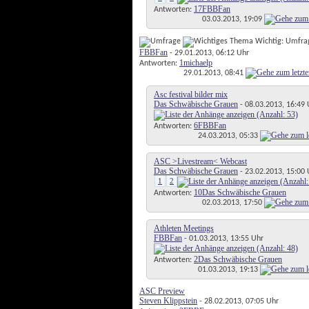
17
FBBFan
Antworten:
03.03.2013,
19:09
Wichtig: Umfra
FBBFan
- 29.01.2013, 06:12 Uhr
1
michaelp
Antworten:
29.01.2013,
08:41
Asc festival bilder mix
Das Schwäbische Grauen
- 08.03.2013, 16:49 
6
FBBFan
Antworten:
24.03.2013,
05:33
ASC >Livestream< Webcast
Das Schwäbische Grauen
- 23.02.2013, 15:00 
1
2
10
Das Schwäbische Grauen
Antworten:
02.03.2013,
17:50
Athleten Meetings
FBBFan
- 01.03.2013, 13:55 Uhr
2
Das Schwäbische Grauen
Antworten:
01.03.2013,
19:13
ASC Preview
Steven Klippstein
- 28.02.2013, 07:05 Uhr