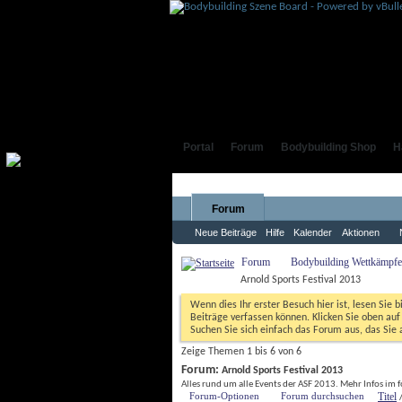
Portal
Forum
Bodybuilding Shop
H
Forum
Neue Beiträge
Hilfe
Kalender
Aktionen
Forum
Bodybuilding Wettkämpfe,
Arnold Sports Festival 2013
Wenn dies Ihr erster Besuch hier ist, lesen Sie b
Beiträge verfassen können. Klicken Sie oben auf 
Suchen Sie sich einfach das Forum aus, das Sie 
Zeige Themen 1 bis 6 von 6
Forum:
Arnold Sports Festival 2013
Alles rund um alle Events der ASF 2013. Mehr Infos im
Forum-Optionen
Forum durchsuchen
Titel