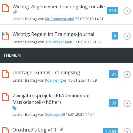
Wichtig:
Allgemeiner Trainingslog für alle
514
Letzter Beitrag von
Mr.Sonnenstrand
22.02.2018
14:21
Wichtig:
Regeln im Trainings-Journal
0
Letzter Beitrag von
The Wicker Man
17.03.2013
21:32
THEMEN
Umfrage:
Günnis Trainingslog
31
Letzter Beitrag von
Koehnsinger.
16.01.2024
17:59
Zweijahresprojekt (KFA->minimum,
Muskelanteil->höher)
39
Letzter Beitrag von
Seitenprofil
16.01.2021
14:04
Orothred´s Log v1.1
1.784