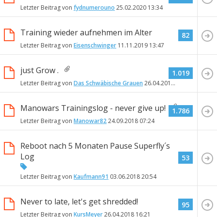
Letzter Beitrag von
fydnumerouno
25.02.2020
13:34
Training wieder aufnehmen im Alter
82
Letzter Beitrag von
Eisenschwinger
11.11.2019
13:47
just Grow .
1.019
Letzter Beitrag von
Das Schwäbische Grauen
26.04.2019
18:27
Manowars Trainingslog - never give up!
1.786
Letzter Beitrag von
Manowar82
24.09.2018
07:24
Reboot nach 5 Monaten Pause Superfly´s
Log
53
Letzter Beitrag von
Kaufmann91
03.06.2018
20:54
Never to late, let's get shredded!
95
Letzter Beitrag von
KursMeyer
26.04.2018
16:21