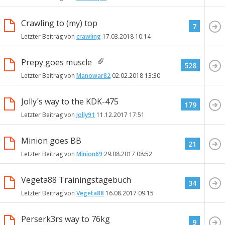
Crawling to (my) top
7
Letzter Beitrag von
crawling
17.03.2018
10:14
Prepy goes muscle
528
Letzter Beitrag von
Manowar82
02.02.2018
13:30
Jolly´s way to the KDK-475
179
Letzter Beitrag von
Jolly91
11.12.2017
17:51
Minion goes BB
21
Letzter Beitrag von
Minion69
29.08.2017
08:52
Vegeta88 Trainingstagebuch
34
Letzter Beitrag von
Vegeta88
16.08.2017
09:15
Perserk3rs way to 76kg
9