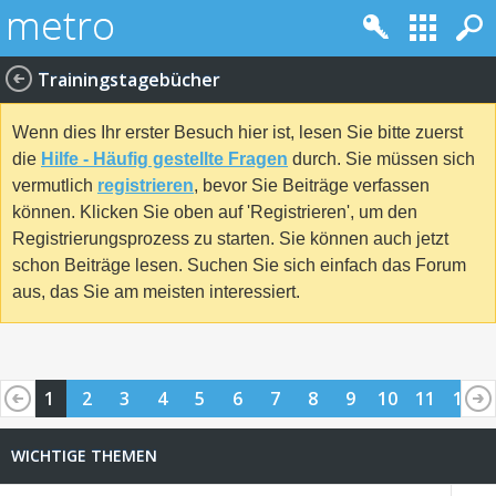
Trainingstagebücher
Wenn dies Ihr erster Besuch hier ist, lesen Sie bitte zuerst
die
Hilfe - Häufig gestellte Fragen
durch. Sie müssen sich
vermutlich
registrieren
, bevor Sie Beiträge verfassen
können. Klicken Sie oben auf 'Registrieren', um den
Registrierungsprozess zu starten. Sie können auch jetzt
schon Beiträge lesen. Suchen Sie sich einfach das Forum
aus, das Sie am meisten interessiert.
1
2
3
4
5
6
7
8
9
10
11
12
WICHTIGE THEMEN