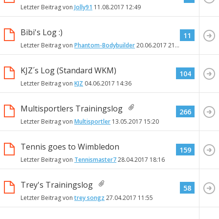
Letzter Beitrag von
Jolly91
11.08.2017
12:49
Bibi's Log :)
11
Letzter Beitrag von
Phantom-Bodybuilder
20.06.2017
21:14
KJZ´s Log (Standard WKM)
104
Letzter Beitrag von
KJZ
04.06.2017
14:36
Multisportlers Trainingslog
266
Letzter Beitrag von
Multisportler
13.05.2017
15:20
Tennis goes to Wimbledon
159
Letzter Beitrag von
Tennismaster7
28.04.2017
18:16
Trey's Trainingslog
58
Letzter Beitrag von
trey songz
27.04.2017
11:55