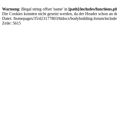
Warnung
: Illegal string offset 'name' in
[path]/includes/functions.p
Die Cookies konnten nicht gesetzt werden, da der Header schon an d
Datei: /homepages/35/d23177803/htdocs/bodybuilding-forum/include
Zeile: 5615