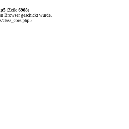
hp5
(Zeile
6988
)
en Browser geschickt wurde.
s/class_core.php5