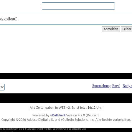
t bleiben?
Sportnahrung Engel
Body 
Alle Zeitangaben in WEZ +2. Es ist jetzt
16:12
 Uhr.
vBulletin®
Powered by
 Version 4.2.0 (Deutsch)
Copyright ©2026 Adduco Digital e.K. und vBulletin Solutions, Inc. Alle Rechte vorbehalten. 
Produktsortiment per E-Mail zugeschickt werden: Sportnahrung, Sportgeräte und -