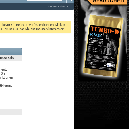
Erweiterte Suche
n
, bevor Sie Beiträge verfassen können. Klicken 
as Forum aus, das Sie am meisten interessiert. 
ründe sein:
neut.
 Sie
unktionen
tivierung