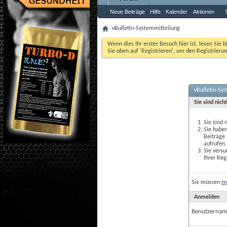
Neue Beiträge
Hilfe
Kalender
Aktionen
vBulletin-Systemmitteilung
Wenn dies Ihr erster Besuch hier ist, lesen Sie b
Sie oben auf 'Registrieren', um den Registrierun
vBulletin-Sy
Sie sind nich
Sie sind 
Sie haben
Beiträge
aufrufen.
Sie versu
Ihrer Reg
re
Sie müssen
Anmelden
Benutzernam