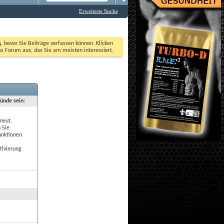
Erweiterte Suche
n
, bevor Sie Beiträge verfassen können. Klicken 
as Forum aus, das Sie am meisten interessiert. 
ründe sein:
neut.
 Sie
unktionen
tivierung