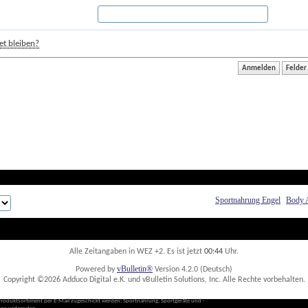
t bleiben?
Sportnahrung Engel
Body 
Alle Zeitangaben in WEZ +2. Es ist jetzt
00:44
 Uhr.
vBulletin®
Powered by
 Version 4.2.0 (Deutsch)
Copyright ©2026 Adduco Digital e.K. und vBulletin Solutions, Inc. Alle Rechte vorbehalten. 
Produktsortiment per E-Mail zugeschickt werden: Sportnahrung, Sportgeräte und -