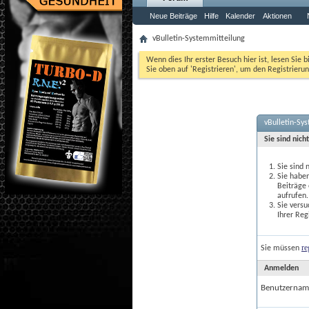
Neue Beiträge
Hilfe
Kalender
Aktionen
vBulletin-Systemmitteilung
Wenn dies Ihr erster Besuch hier ist, lesen Sie b
Sie oben auf 'Registrieren', um den Registrierun
vBulletin-Sy
Sie sind nich
Sie sind 
Sie haben
Beiträge
aufrufen.
Sie versu
Ihrer Reg
re
Sie müssen
Anmelden
Benutzernam