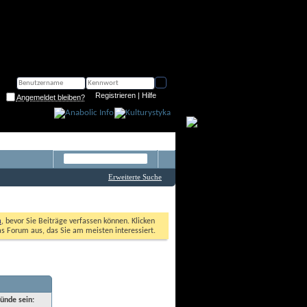
Registrieren
 | 
Hilfe
Angemeldet bleiben?
Erweiterte Suche
n
, bevor Sie Beiträge verfassen können. Klicken 
as Forum aus, das Sie am meisten interessiert. 
ründe sein: