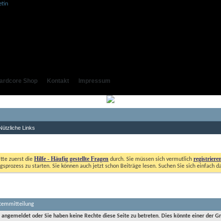
ardcore Shop
Kontakt
Impressum
Nützliche Links
Hilfe - Häufig gestellte Fragen
registriere
itte zuerst die
durch. Sie müssen sich vermutlich
gsprozess zu starten. Sie können auch jetzt schon Beiträge lesen. Suchen Sie sich einfach d
stemmitteilung
t angemeldet oder Sie haben keine Rechte diese Seite zu betreten. Dies könnte einer der G