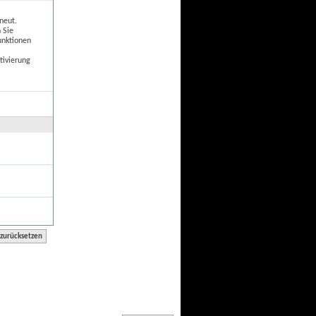
neut.
 Sie
unktionen
tivierung