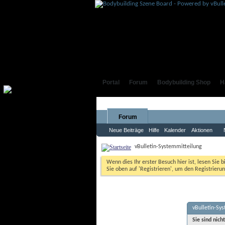
Portal
Forum
Bodybuilding Shop
H
Forum
Neue Beiträge
Hilfe
Kalender
Aktionen
vBulletin-Systemmitteilung
Wenn dies Ihr erster Besuch hier ist, lesen Sie b
Sie oben auf 'Registrieren', um den Registrierun
vBulletin-Sy
Sie sind nich