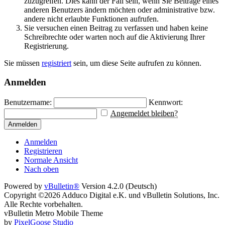
zuzugreifen. Dies kann der Fall sein, wenn Sie Beiträge eines
anderen Benutzers ändern möchten oder administrative bzw.
andere nicht erlaubte Funktionen aufrufen.
Sie versuchen einen Beitrag zu verfassen und haben keine
Schreibrechte oder warten noch auf die Aktivierung Ihrer
Registrierung.
Sie müssen
registriert
sein, um diese Seite aufrufen zu können.
Anmelden
Benutzername:
Kennwort:
Angemeldet bleiben?
Anmelden
Anmelden
Registrieren
Normale Ansicht
Nach oben
Powered by
vBulletin®
Version 4.2.0 (Deutsch)
Copyright ©2026 Adduco Digital e.K. und vBulletin Solutions, Inc.
Alle Rechte vorbehalten.
vBulletin Metro Mobile Theme
by
PixelGoose Studio