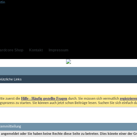
ardcore Shop
Kontakt
Impressum
Nützliche Links
Hilfe - Häufig gestellte Fragen
registriere
itte zuerst die
durch. Sie müssen sich vermutlich
gsprozess zu starten. Sie können auch jetzt schon Beiträge lesen. Suchen Sie sich einfach d
stemmitteilung
t angemeldet oder Sie haben keine Rechte diese Seite zu betreten. Dies könnte einer der G