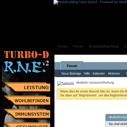
Portal
Forum
Bodybuilding Shop
H
Forum
Neue Beiträge
Hilfe
Kalender
Aktionen
vBulletin-Systemmitteilung
Wenn dies Ihr erster Besuch hier ist, lesen Sie b
Sie oben auf 'Registrieren', um den Registrierun
vBulletin-Sy
Sie sind nich