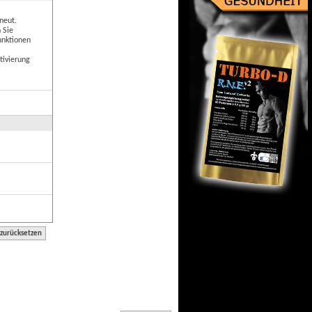
neut.
 Sie
unktionen
tivierung