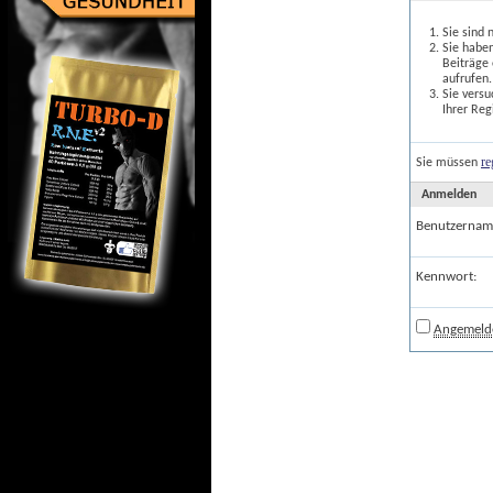
Sie sind 
Sie haben
Beiträge
aufrufen.
Sie versu
Ihrer Reg
re
Sie müssen
Anmelden
Benutzernam
Kennwort:
Angemelde