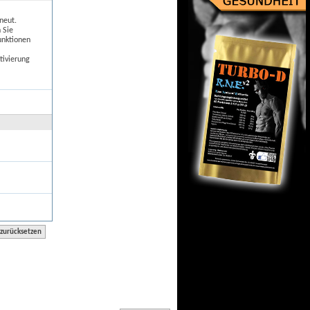
neut.
 Sie
unktionen
tivierung