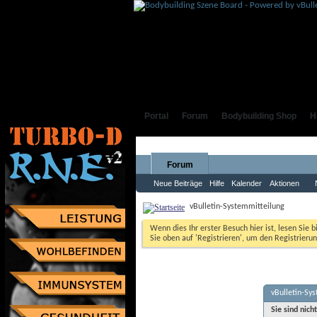
Portal
Forum
Bodybuilding Shop
H
Forum
Neue Beiträge
Hilfe
Kalender
Aktionen
vBulletin-Systemmitteilung
Wenn dies Ihr erster Besuch hier ist, lesen Sie b
Sie oben auf 'Registrieren', um den Registrierun
vBulletin-Sy
Sie sind nich