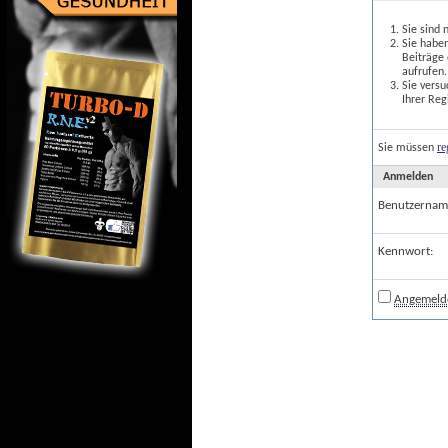
Sie sind 
Sie haben
Beiträge
aufrufen.
Sie versu
Ihrer Reg
re
Sie müssen
Anmelden
Benutzernam
Kennwort:
Angemelde