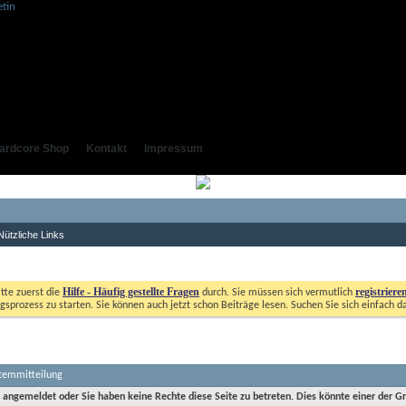
ardcore Shop
Kontakt
Impressum
Nützliche Links
Hilfe - Häufig gestellte Fragen
registriere
itte zuerst die
durch. Sie müssen sich vermutlich
gsprozess zu starten. Sie können auch jetzt schon Beiträge lesen. Suchen Sie sich einfach d
stemmitteilung
t angemeldet oder Sie haben keine Rechte diese Seite zu betreten. Dies könnte einer der G