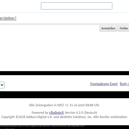
t bleiben?
Sportnahrung Engel
Body 
Alle Zeitangaben in WEZ +2. Es ist jetzt
03:43
 Uhr.
vBulletin®
Powered by
 Version 4.2.0 (Deutsch)
Copyright ©2026 Adduco Digital e.K. und vBulletin Solutions, Inc. Alle Rechte vorbehalten. 
Produktsortiment per E-Mail zugeschickt werden: Sportnahrung, Sportgeräte und -