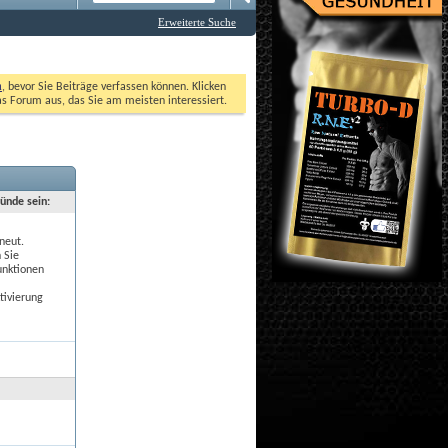
Erweiterte Suche
n
, bevor Sie Beiträge verfassen können. Klicken 
as Forum aus, das Sie am meisten interessiert. 
ründe sein:
neut.
 Sie
unktionen
tivierung