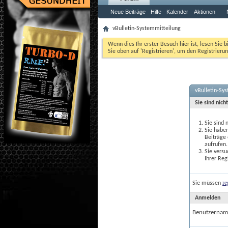
Neue Beiträge
Hilfe
Kalender
Aktionen
vBulletin-Systemmitteilung
Wenn dies Ihr erster Besuch hier ist, lesen Sie b
Sie oben auf 'Registrieren', um den Registrierun
vBulletin-Sy
Sie sind nich
Sie sind 
Sie haben
Beiträge
aufrufen.
Sie versu
Ihrer Reg
re
Sie müssen
Anmelden
Benutzernam