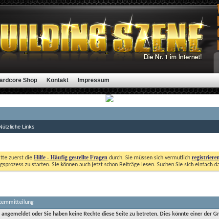
ardcore Shop
Kontakt
Impressum
Nützliche Links
Hilfe - Häufig gestellte Fragen
registriere
itte zuerst die
durch. Sie müssen sich vermutlich
gsprozess zu starten. Sie können auch jetzt schon Beiträge lesen. Suchen Sie sich einfach d
stemmitteilung
t angemeldet oder Sie haben keine Rechte diese Seite zu betreten. Dies könnte einer der G