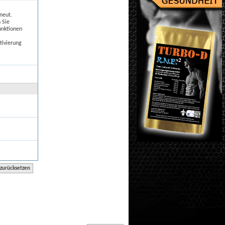
neut.
 Sie
unktionen
tivierung