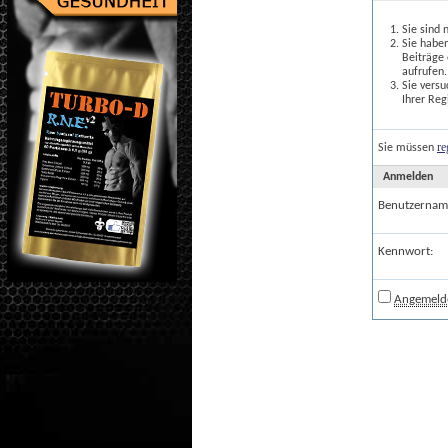
Sie sind 
Sie haben
Beiträge
aufrufen.
Sie versu
Ihrer Reg
re
Sie müssen
Anmelden
Benutzernam
Kennwort:
Angemelde