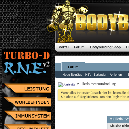
Portal
Forum
Bodybuilding Shop
H
Forum
Neue Beiträge
Hilfe
Kalender
Aktionen
vBulletin-Systemmitteilung
Wenn dies Ihr erster Besuch hier ist, lesen Sie b
Sie oben auf 'Registrieren', um den Registrierun
vBulletin-Sy
Sie sind nich