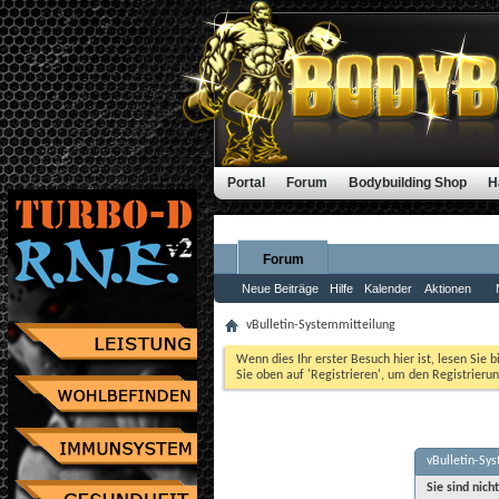
Portal
Forum
Bodybuilding Shop
H
Forum
Neue Beiträge
Hilfe
Kalender
Aktionen
vBulletin-Systemmitteilung
Wenn dies Ihr erster Besuch hier ist, lesen Sie b
Sie oben auf 'Registrieren', um den Registrierun
vBulletin-Sy
Sie sind nich