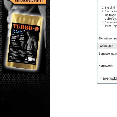
Sie sind 
Sie haben
Beiträge
aufrufen.
Sie versu
Ihrer Reg
re
Sie müssen
Anmelden
Benutzernam
Kennwort:
Angemelde