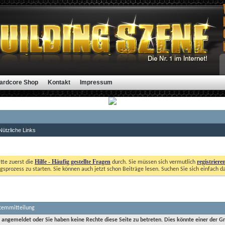
ardcore Shop
Kontakt
Impressum
Nützliche Links
Hilfe - Häufig gestellte Fragen
registriere
itte zuerst die
durch. Sie müssen sich vermutlich
gsprozess zu starten. Sie können auch jetzt schon Beiträge lesen. Suchen Sie sich einfach d
stemmitteilung
t angemeldet oder Sie haben keine Rechte diese Seite zu betreten. Dies könnte einer der G