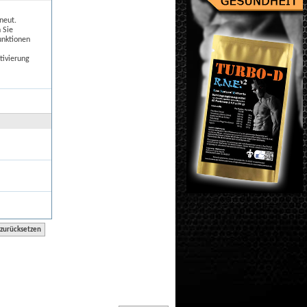
neut.
 Sie
unktionen
tivierung