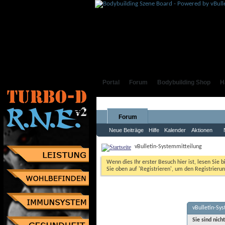
Portal
Forum
Bodybuilding Shop
H
Forum
Neue Beiträge
Hilfe
Kalender
Aktionen
vBulletin-Systemmitteilung
Wenn dies Ihr erster Besuch hier ist, lesen Sie b
Sie oben auf 'Registrieren', um den Registrierun
vBulletin-Sy
Sie sind nich