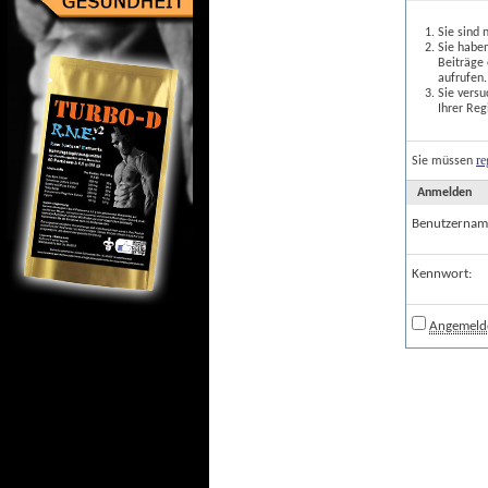
Sie sind 
Sie haben
Beiträge
aufrufen.
Sie versu
Ihrer Reg
re
Sie müssen
Anmelden
Benutzernam
Kennwort:
Angemelde