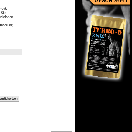
neut.
 Sie
unktionen
tivierung