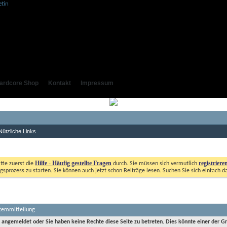
ardcore Shop
Kontakt
Impressum
Nützliche Links
Hilfe - Häufig gestellte Fragen
registriere
itte zuerst die
durch. Sie müssen sich vermutlich
gsprozess zu starten. Sie können auch jetzt schon Beiträge lesen. Suchen Sie sich einfach d
stemmitteilung
t angemeldet oder Sie haben keine Rechte diese Seite zu betreten. Dies könnte einer der G