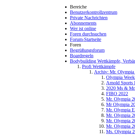
Bereiche
Benutzerkontrollzentrum
Private Nachrichten
Abonnements
Wer ist online
Foren durchsuchen
Forum-Startseite
Foren
Begrüßungsforum
Boardregeln
Bodybuilding Wettkämpfe, Verbänd
Profi Wettkämpfe
Archiv: Mr. Olympia 
Olympia Week
Arnold Sports 
2020 Ms & Mr.
FIBO 2022
Mr. Olympia 
Mr Olympia 20
Mr. Olympia E
Mr. Olympia 
Mr. Olympia 
Mr. Olympia 
Ms. Olympia 