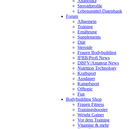
Anabolika
Steroidprofile
Lebensmittel-Datenbank
Forum
Allgemein
Training
Ernährung
Supplements
Diät
Steroide
Frauen Bodybuilding
IFBB/Profi News
DBFV/Amateur News
Nutrition Technology
Kraftsport
Ausdauer
Kampfsport
Offtopic
Fun
Bodybuilding Shop
Frauen Fitness
Trainingsbooster
Weight Gainer
Vor dem Training
Vitamine & mehr