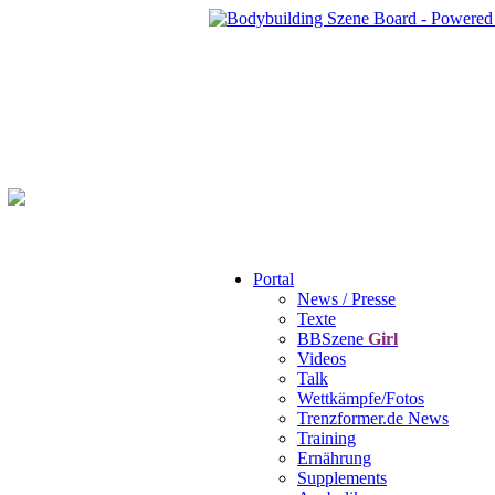
Portal
News / Presse
Texte
BBSzene
Girl
Videos
Talk
Wettkämpfe/Fotos
Trenzformer.de News
Training
Ernährung
Supplements