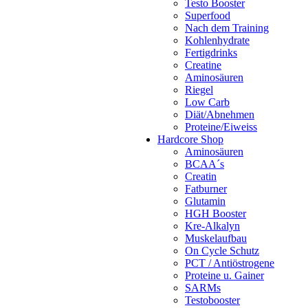
Testo Booster
Superfood
Nach dem Training
Kohlenhydrate
Fertigdrinks
Creatine
Aminosäuren
Riegel
Low Carb
Diät/Abnehmen
Proteine/Eiweiss
Hardcore Shop
Aminosäuren
BCAA´s
Creatin
Fatburner
Glutamin
HGH Booster
Kre-Alkalyn
Muskelaufbau
On Cycle Schutz
PCT / Antiöstrogene
Proteine u. Gainer
SARMs
Testobooster