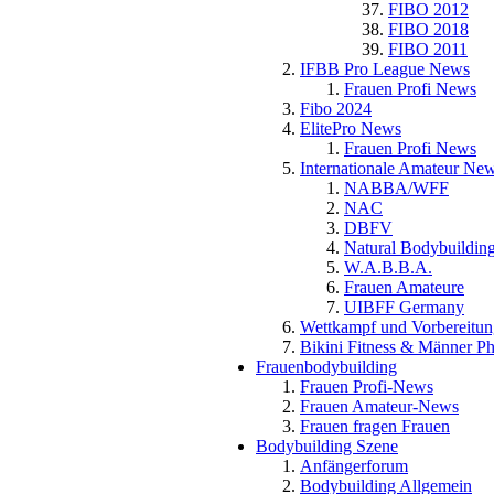
FIBO 2012
FIBO 2018
FIBO 2011
IFBB Pro League News
Frauen Profi News
Fibo 2024
ElitePro News
Frauen Profi News
Internationale Amateur Ne
NABBA/WFF
NAC
DBFV
Natural Bodybuildin
W.A.B.B.A.
Frauen Amateure
UIBFF Germany
Wettkampf und Vorbereitun
Bikini Fitness & Männer P
Frauenbodybuilding
Frauen Profi-News
Frauen Amateur-News
Frauen fragen Frauen
Bodybuilding Szene
Anfängerforum
Bodybuilding Allgemein