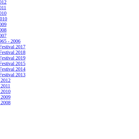
012
011
010
2010
009
008
007
965 - 2006
Festival 2017
Festival 2018
Festival 2019
Festival 2015
Festival 2014
Festival 2013
 2012
 2011
 2010
 2009
 2008