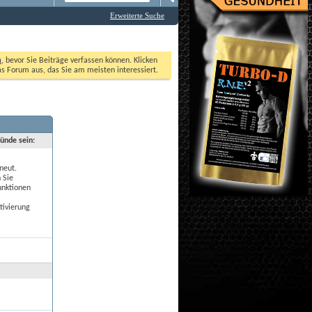
Erweiterte Suche
n
, bevor Sie Beiträge verfassen können. Klicken 
as Forum aus, das Sie am meisten interessiert. 
ründe sein:
neut.
 Sie
unktionen
tivierung