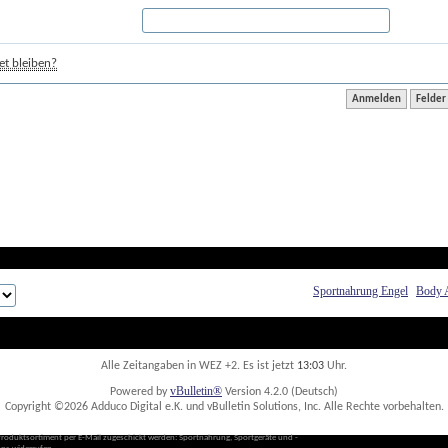
t bleiben?
Sportnahrung Engel
Body 
Alle Zeitangaben in WEZ +2. Es ist jetzt
13:03
 Uhr.
vBulletin®
Powered by
 Version 4.2.0 (Deutsch)
Copyright ©2026 Adduco Digital e.K. und vBulletin Solutions, Inc. Alle Rechte vorbehalten. 
Produktsortiment per E-Mail zugeschickt werden: Sportnahrung, Sportgeräte und -