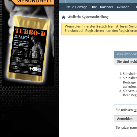
Neue Beiträge
Hilfe
Kalender
Aktionen
vBulletin-Systemmitteilung
Wenn dies Ihr erster Besuch hier ist, lesen Sie b
Sie oben auf 'Registrieren', um den Registrierun
vBulletin-Sy
Sie sind nich
Sie sind 
Sie haben
Beiträge
aufrufen.
Sie versu
Ihrer Reg
re
Sie müssen
Anmelden
Benutzernam