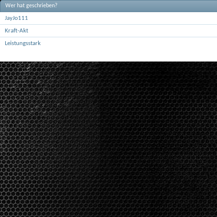
Wer hat geschrieben?
JayJo111
Kraft-Akt
Leistungsstark