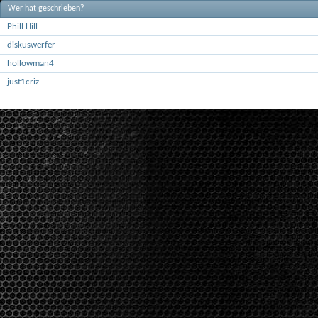
Wer hat geschrieben?
Phill Hill
diskuswerfer
hollowman4
just1criz