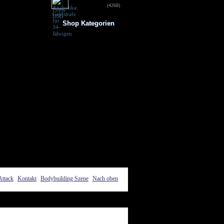
für 34-Jährigen
(4268)
Shop Kategorien
Frauen Fitness
Trainingsbooster
Weight Gainer
Vor dem Training
Vitamine & mehr
Testo Booster
Superfood
Nach dem Training
Kohlenhydrate
Fertigdrinks
Creatine
Aminosäuren
Riegel
Low Carb
Diät/Abnehmen
Proteine/Eiweiss
Attack
Kontakt
Bodybuilding Szene
Nach oben