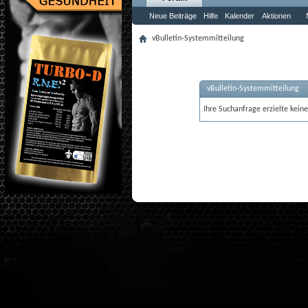
Neue Beiträge
Hilfe
Kalender
Aktionen
vBulletin-Systemmitteilung
vBulletin-Systemmitteilung
Ihre Suchanfrage erzielte keine