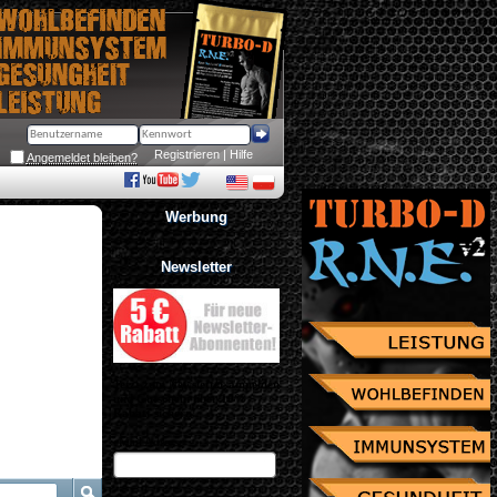
Registrieren
 | 
Hilfe
Angemeldet bleiben?
Werbung
Newsletter
Jetzt zum Newsletter anmelden
und Gutschein über 10% 
Rabatt sichern!
eMail Adresse