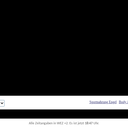
Sportnahrung Engel
Body 
Alle Zeitangaben in WEZ +2. Es ist jetzt
18:47
 Uhr.