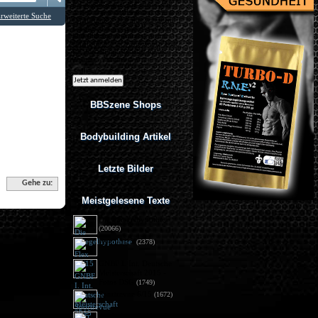
Ich möchte regelmäßig interessante
Angebote per eMail erhalten. Meine
rweiterte Suche
eMail-Adresse wird nicht an andere
Unternehmen weitergegeben. Diese
Einwilligung zur Nutzung meiner
eMail-Adresse für Werbezwecke kann
ich jederzeit mit Wirkung für die
Zukunft widerrufen.
BBSzene Shops
Bodybuilding Artikel
Letzte Bilder
Gehe zu:
Meistgelesene Texte
Die Spiegelhypothese
(20066)
Flex 05/15
(2378)
GNBF I. Int. Deutsche
Meisterschaft 2015 - 
Fotos DSG
(1749)
Sportrevue 6/15
(1672)
Anabolika: Geldstrafe