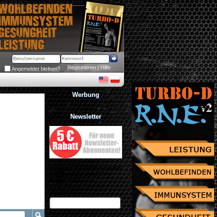
Registrieren
 | 
Hilfe
Angemeldet bleiben?
Werbung
Newsletter
Jetzt zum Newsletter anmelden
und Gutschein über 10% 
Rabatt sichern!
eMail Adresse