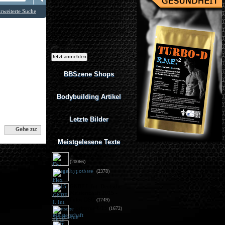
Ich möchte regelmäßig interessante
Angebote per eMail erhalten. Meine
rweiterte Suche
eMail-Adresse wird nicht an andere
Unternehmen weitergegeben. Diese
Einwilligung zur Nutzung meiner
eMail-Adresse für Werbezwecke kann
ich jederzeit mit Wirkung für die
Zukunft widerrufen.
BBSzene Shops
Bodybuilding Artikel
Letzte Bilder
Gehe zu:
Meistgelesene Texte
Die Spiegelhypothese
(20066)
Flex 05/15
(2378)
GNBF I. Int. Deutsche
Meisterschaft 2015 - 
Fotos DSG
(1749)
Sportrevue 6/15
(1672)
Anabolika: Geldstrafe