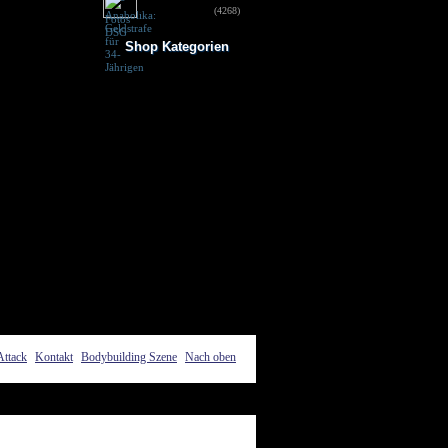
für 34-Jährigen
(4268)
Shop Kategorien
Frauen Fitness
Trainingsbooster
Weight Gainer
Vor dem Training
Vitamine & mehr
Testo Booster
Superfood
Nach dem Training
Kohlenhydrate
Fertigdrinks
Creatine
Aminosäuren
Riegel
Low Carb
Diät/Abnehmen
Proteine/Eiweiss
Attack
Kontakt
Bodybuilding Szene
Nach oben