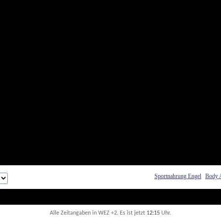
Sportnahrung Engel
Body 
Alle Zeitangaben in WEZ +2. Es ist jetzt
12:15
 Uhr.