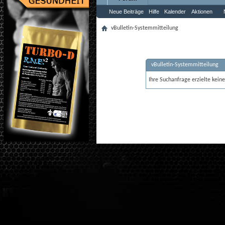
Neue Beiträge
Hilfe
Kalender
Aktionen
vBulletin-Systemmitteilung
vBulletin-Systemmitteilung
Ihre Suchanfrage erzielte keine