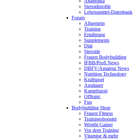
Anabolika
Steroidprofile
Lebensmittel-Datenbank
Forum
Allgemein
Training
Ernährung
Supplements
Diät
Steroide
Frauen Bodybuilding
IFBB/Profi News
DBFV/Amateur News
Nutrition Technology
Kraftsport
Ausdauer
Kampfsport
Offtopic
Fun
Bodybuilding Shop
Frauen Fitness
Trainingsbooster
Weight Gainer
Vor dem Training
Vitamine & mehr