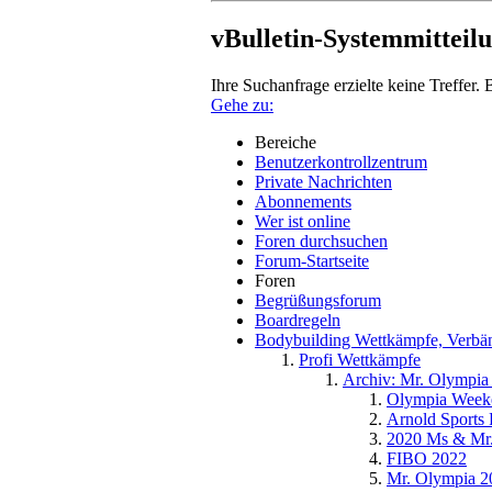
vBulletin-Systemmitteil
Ihre Suchanfrage erzielte keine Treffer.
Gehe zu:
Bereiche
Benutzerkontrollzentrum
Private Nachrichten
Abonnements
Wer ist online
Foren durchsuchen
Forum-Startseite
Foren
Begrüßungsforum
Boardregeln
Bodybuilding Wettkämpfe, Verbänd
Profi Wettkämpfe
Archiv: Mr. Olympia 
Olympia Week
Arnold Sports 
2020 Ms & Mr.
FIBO 2022
Mr. Olympia 