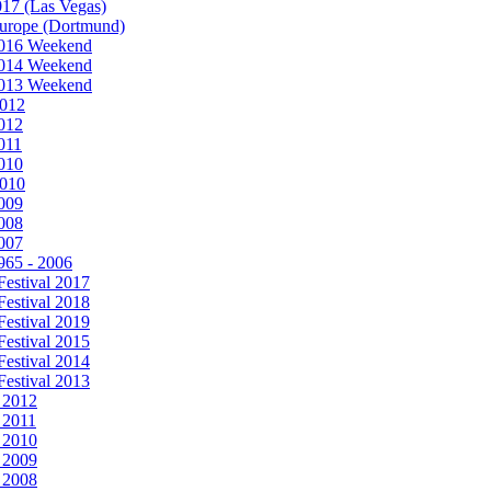
17 (Las Vegas)
urope (Dortmund)
2016 Weekend
2014 Weekend
2013 Weekend
2012
012
011
010
2010
009
008
007
965 - 2006
Festival 2017
Festival 2018
Festival 2019
Festival 2015
Festival 2014
Festival 2013
 2012
 2011
 2010
 2009
 2008