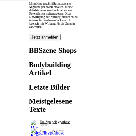
Ich möchte regelmäßig interessante
Angebote per eMail erhalten. Meine
eMail-Adresse wird nicht an andere
Unternehmen weitergegeben. Diese
Einwilligung zur Nutzung meiner eMail-
Adresse für Werbezwecke kann ich
jederzeit mit Wirkung für die Zukunft
widerrufen.
BBSzene Shops
Bodybuilding
Artikel
Letzte Bilder
Meistgelesene
Texte
Die Spiegelhypothese
(20066)
Flex 05/15
(2378)