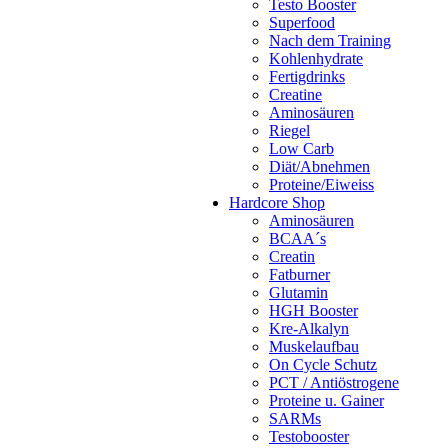
Testo Booster
Superfood
Nach dem Training
Kohlenhydrate
Fertigdrinks
Creatine
Aminosäuren
Riegel
Low Carb
Diät/Abnehmen
Proteine/Eiweiss
Hardcore Shop
Aminosäuren
BCAA´s
Creatin
Fatburner
Glutamin
HGH Booster
Kre-Alkalyn
Muskelaufbau
On Cycle Schutz
PCT / Antiöstrogene
Proteine u. Gainer
SARMs
Testobooster