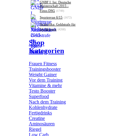
GNBF I. Int. Deutsche
Meisterschaft 2015 -
Fotos DSG
(1749)
Sportrevue 6/15
(1672)
Anabolika: Geldstrafe für
34-Jährigen
(4268)
Shop
Kategorien
Frauen Fitness
Trainingsbooster
Weight Gainer
Vor dem Training
Vitamine & mehr
Testo Booster
Superfood
Nach dem Training
Kohlenhydrate
Fertigdrinks
Creatine
Aminosäuren
Riegel
Low Carb