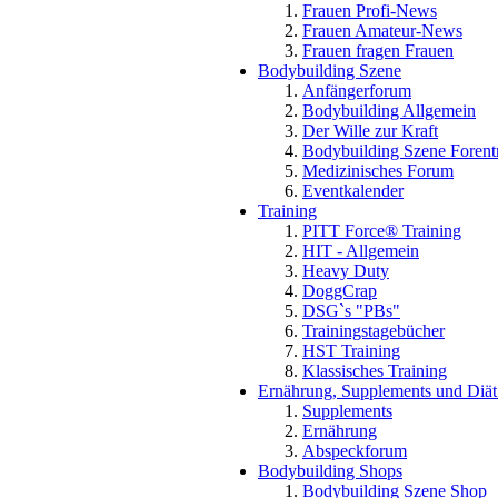
Frauen Profi-News
Frauen Amateur-News
Frauen fragen Frauen
Bodybuilding Szene
Anfängerforum
Bodybuilding Allgemein
Der Wille zur Kraft
Bodybuilding Szene Forent
Medizinisches Forum
Eventkalender
Training
PITT Force® Training
HIT - Allgemein
Heavy Duty
DoggCrap
DSG`s "PBs"
Trainingstagebücher
HST Training
Klassisches Training
Ernährung, Supplements und Diät
Supplements
Ernährung
Abspeckforum
Bodybuilding Shops
Bodybuilding Szene Shop