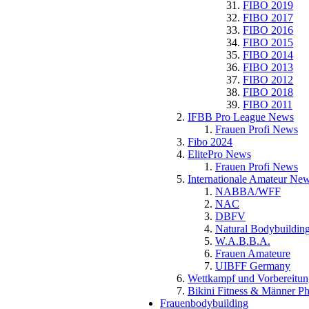
FIBO 2019
FIBO 2017
FIBO 2016
FIBO 2015
FIBO 2014
FIBO 2013
FIBO 2012
FIBO 2018
FIBO 2011
IFBB Pro League News
Frauen Profi News
Fibo 2024
ElitePro News
Frauen Profi News
Internationale Amateur Ne
NABBA/WFF
NAC
DBFV
Natural Bodybuildin
W.A.B.B.A.
Frauen Amateure
UIBFF Germany
Wettkampf und Vorbereitun
Bikini Fitness & Männer P
Frauenbodybuilding