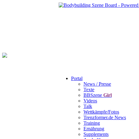
Portal
News / Presse
Texte
BBSzene
Girl
Videos
Talk
Wettkämpfe/Fotos
Trenzformer.de News
Training
Ernährung
Supplements