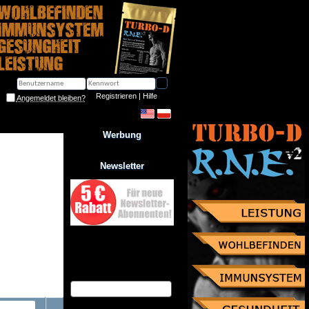
Registrieren
 | 
Hilfe
Angemeldet bleiben?
Werbung
Newsletter
Jetzt zum Newsletter anmelden
und Gutschein über 10% 
Rabatt sichern!
eMail Adresse