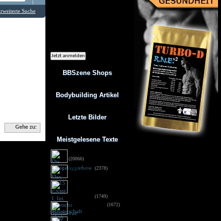
Ich möchte regelmäßig interessante
Angebote per eMail erhalten. Meine
rweiterte Suche
eMail-Adresse wird nicht an andere
Unternehmen weitergegeben. Diese
Einwilligung zur Nutzung meiner
eMail-Adresse für Werbezwecke kann
ich jederzeit mit Wirkung für die
Zukunft widerrufen.
BBSzene Shops
Bodybuilding Artikel
Letzte Bilder
Gehe zu:
Meistgelesene Texte
Die Spiegelhypothese
(20066)
Flex 05/15
(2378)
GNBF I. Int. Deutsche
Meisterschaft 2015 - 
Fotos DSG
(1749)
Sportrevue 6/15
(1672)
Anabolika: Geldstrafe