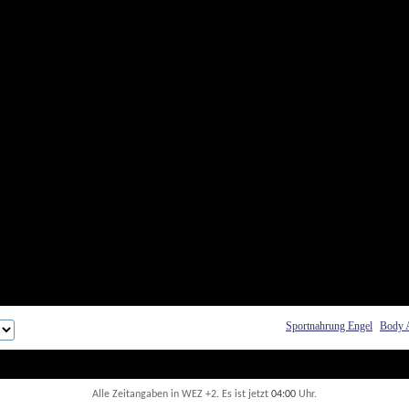
Sportnahrung Engel
Body 
Alle Zeitangaben in WEZ +2. Es ist jetzt
04:00
 Uhr.