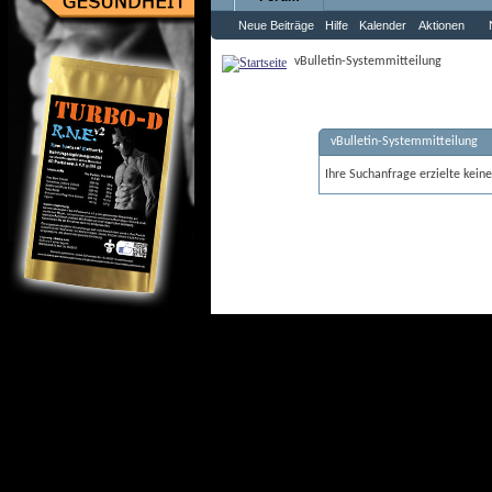
Neue Beiträge
Hilfe
Kalender
Aktionen
vBulletin-Systemmitteilung
vBulletin-Systemmitteilung
Ihre Suchanfrage erzielte keine