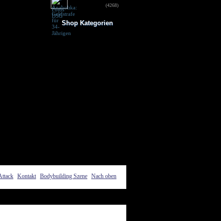
für 34-Jährigen
(4268)
Shop Kategorien
Frauen Fitness
Trainingsbooster
Weight Gainer
Vor dem Training
Vitamine & mehr
Testo Booster
Superfood
Nach dem Training
Kohlenhydrate
Fertigdrinks
Creatine
Aminosäuren
Riegel
Low Carb
Diät/Abnehmen
Proteine/Eiweiss
Attack
Kontakt
Bodybuilding Szene
Nach oben