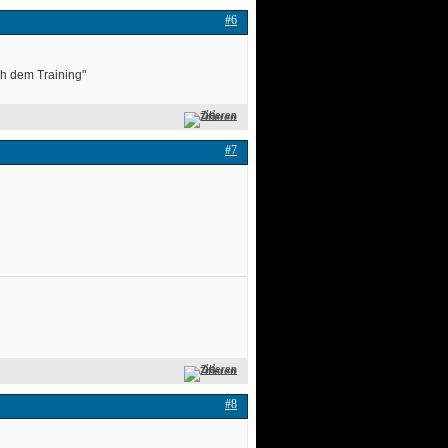
#6
h dem Training" 
Zitieren
#7
Zitieren
#8