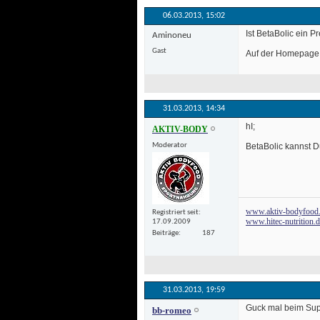
06.03.2013, 
15:02
 Ist BetaBolic ein 
Aminoneu
Gast
 Auf der Homepage 
31.03.2013, 
14:34
 hI;
AKTIV-BODY
Moderator
 BetaBolic kannst 
www.aktiv-bodyfood
Registriert seit
www.hitec-nutrition.
17.09.2009
Beiträge
187
31.03.2013, 
19:59
 Guck mal beim Sup
bb-romeo