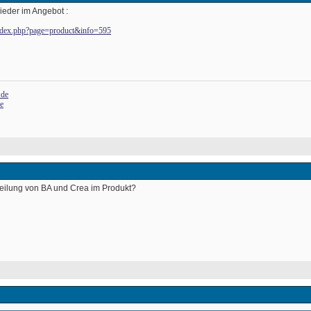
wieder im Angebot :
/index.php?page=product&info=595
.de
de
fteilung von BA und Crea im Produkt? 