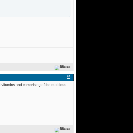
Zitieren
#5
tivitamins and comprising of the nutritious
Zitieren