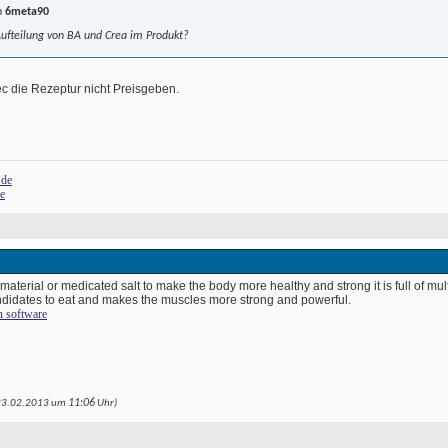
n
6meta90
Aufteilung von BA und Crea im Produkt?
c die Rezeptur nicht Preisgeben. 
.de
de
 material or medicated salt to make the body more healthy and strong it is full of mul
andidates to eat and makes the muscles more strong and powerful.
n software
11:06
(23.02.2013 um
 Uhr) 