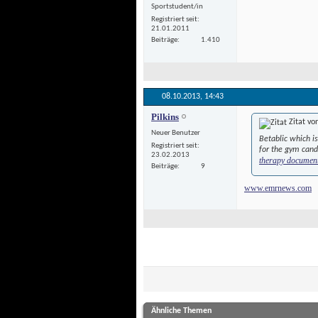
Sportstudent/in
Registriert seit
21.01.2011
Beiträge
1.410
08.10.2013, 
14:43
Pilkins
Zitat vo
Neuer Benutzer
Betablic which is
Registriert seit
for the gym cand
23.02.2013
therapy document
Beiträge
9
www.emrnews.com
Ähnliche Themen