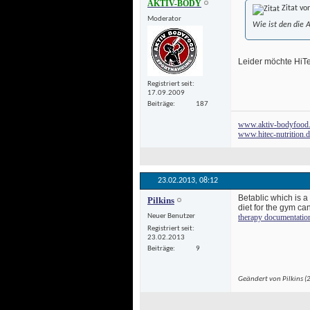
AKTIV-BODY
Zitat vo
Moderator
Wie ist den die 
 Leider möchte HiTe
Registriert seit
17.09.2009
Beiträge
187
www.aktiv-bodyfood
www.hitec-nutrition.
23.02.2013, 
08:12
Betablic which is a
Pilkins
diet for the gym c
Neuer Benutzer
therapy documentatio
Registriert seit
23.02.2013
Beiträge
9
Geändert von Pilkins 