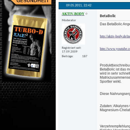
09.05.2011, 
22:42
AKTIV-BODY
BetaBolic
Moderator
 Das BetaBolic Ang
http://aktiv-body.de
Registriert seit
http://www.youtube.
17.09.2009
Beiträge
187
Produktbeschreib
BetaBolic ist das 
wird in sehr schne
Matrixzusammensetz
Sportler wirkt.
 Diese Nahrungser
 Zutaten: Alkalynes
Magnesium-Chelat
Verzehrempfehlung: