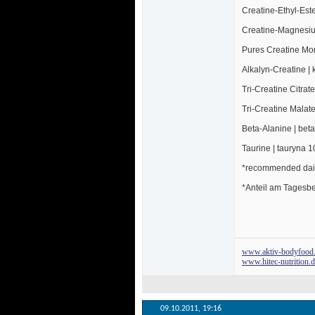
Creatine-Ethyl-Este
Creatine-Magnesiu
Pures Creatine Mo
Alkalyn-Creatine | 
Tri-Creatine Citrat
Tri-Creatine Malate
Beta-Alanine | bet
Taurine | tauryna 1
 *recommended dai
 *Anteil am Tagesbe
www.aktiv-bodyfood
www.hitec-nutrition.
09.10.2011, 
19:16