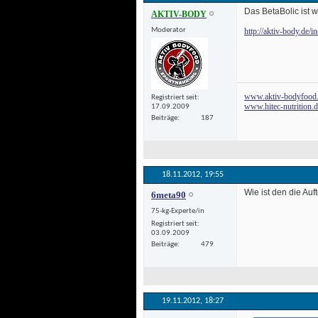
 Das BetaBolic ist 
AKTIV-BODY
Moderator
http://aktiv-body.de
www.aktiv-bodyfood
Registriert seit
www.hitec-nutrition.
17.09.2009
Beiträge
187
18.11.2012, 
19:55
 Wie ist den die Au
6meta90
75-kg-Experte/in
Registriert seit
03.09.2009
Beiträge
479
19.11.2012, 
18:27