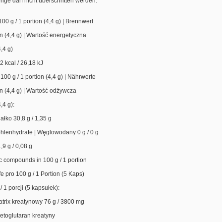
nge darf nicht überschritten werden.
100 g / 1 portion (4,4 g) | Brennwert
on (4,4 g) | Wartość energetyczna
4,4 g)
2 kcal / 26,18 kJ
 100 g / 1 portion (4,4 g) | Nährwerte
on (4,4 g) | Wartość odżywcza
4,4 g):
iałko 30,8 g / 1,35 g
hlenhydrate | Węglowodany 0 g / 0 g
1,9 g / 0,08 g
c compounds in 100 g / 1 portion
offe pro 100 g / 1 Portion (5 Kaps)
 / 1 porcji (5 kapsułek):
Matrix kreatynowy 76 g / 3800 mg
etoglutaran kreatyny