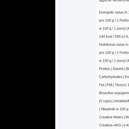
tägliche Verzehrme
Energetic value in 
pro 100 g / 1 Porti
 w 100 g / 1 porcji (
140 kcal / 595 kJ 6,
Nutritional value in
pro 100 g / 1 Porti
 w 100 g / 1 porcji (
Protein | Eiweiß | B
Carbohydrates | Ko
Fat | Fett | Tłuszcz 
Bioactive ergogeni
 (5 caps) | Inhaltst
 | Składniki w 100 g
Creatine Matrix | 
Creatine-AKG | α-K