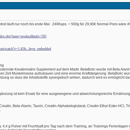
ebot läuft nur noch bis ende Mai : 240Kaps. + 500g für 29,90€ Normal Preis wäre 
/index.php?page=product&info=595
com/watch?v=1-lOh...layer_embedded
ung
modernste Kreatinmatrix Supplement auf dem Markt. BetaBolic wurde mit Beta Alanin
llen Zeit Muskelmasse aufzubauen und eine enorme Kraftsteigerung. BetaBolic wurd
ung so dass die Inhaltsstoffe synergetisch wirken, dadurch wird es ermöglicht d
gänzung ist kein Ersatz für eine ausgewogene und abwechslungsreiche Ernährung
 Creatin, Beta-Alanin, Taurin, Creatin-Alphaketoglutarat, Creatin-Ethyl-Ester-HCl, Tri
.
 4,4 g Pulver mit Fruchtsaft pro Tag nach dem Training, an Trainings Ferientag