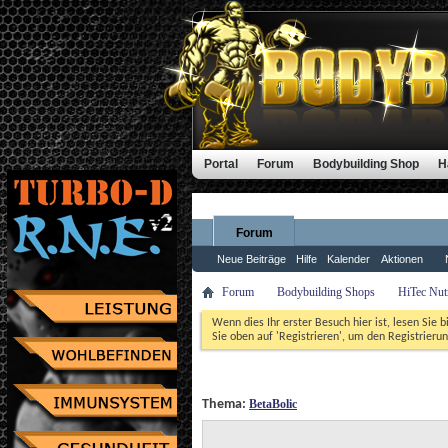
Portal
Forum
Bodybuilding Shop
H
Forum
Neue Beiträge
Hilfe
Kalender
Aktionen
Forum
Bodybuilding Shops
HiTec Nut
Wenn dies Ihr erster Besuch hier ist, lesen Sie b
Sie oben auf 'Registrieren', um den Registrierun
 Thema: 
BetaBolic