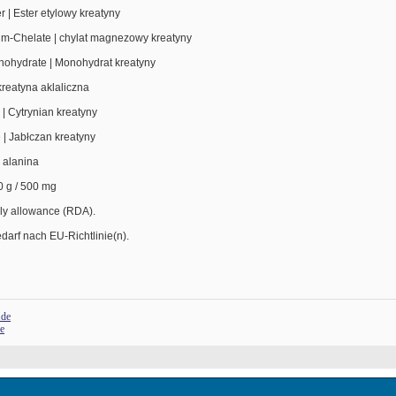
r | Ester etylowy kreatyny
m-Chelate | chylat magnezowy kreatyny
nohydrate | Monohydrat kreatyny
kreatyna aklaliczna
e | Cytrynian kreatyny
 | Jabłczan kreatyny
a alanina
0 g / 500 mg
ly allowance (RDA).
darf nach EU-Richtlinie(n). 
.de
de