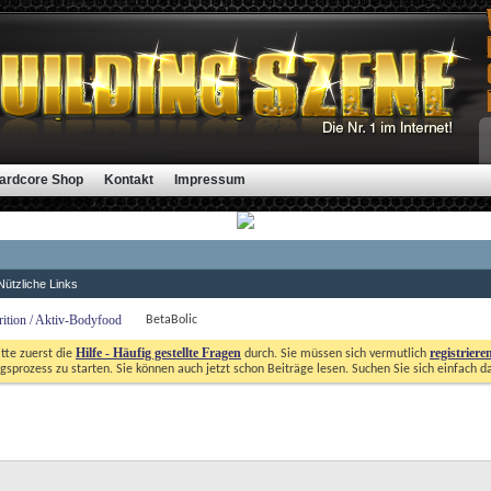
ardcore Shop
Kontakt
Impressum
Nützliche Links
rition / Aktiv-Bodyfood
BetaBolic
Hilfe - Häufig gestellte Fragen
registriere
itte zuerst die
durch. Sie müssen sich vermutlich
gsprozess zu starten. Sie können auch jetzt schon Beiträge lesen. Suchen Sie sich einfach d