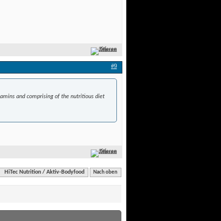
Zitieren
#9
tamins and comprising of the nutritious diet
Zitieren
HiTec Nutrition / Aktiv-Bodyfood
Nach oben