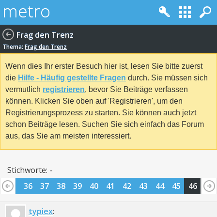
Frag den Trenz
Thema:
Frag den Trenz
Wenn dies Ihr erster Besuch hier ist, lesen Sie bitte zuerst
die
Hilfe - Häufig gestellte Fragen
durch. Sie müssen sich
vermutlich
registrieren
, bevor Sie Beiträge verfassen
können. Klicken Sie oben auf 'Registrieren', um den
Registrierungsprozess zu starten. Sie können auch jetzt
schon Beiträge lesen. Suchen Sie sich einfach das Forum
aus, das Sie am meisten interessiert.
Stichworte:
-
35
36
37
38
39
40
41
42
43
44
45
46
typiex
: