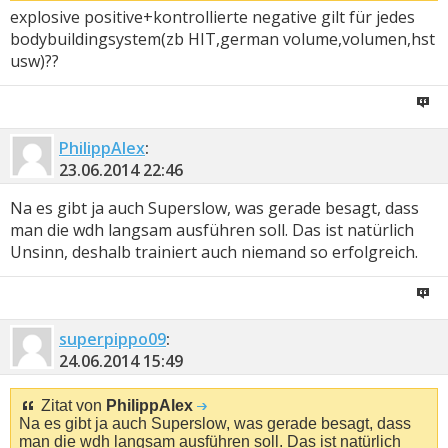
explosive positive+kontrollierte negative gilt für jedes
bodybuildingsystem(zb HIT,german volume,volumen,hst
usw)??
PhilippAlex
:
23.06.2014
22:46
Na es gibt ja auch Superslow, was gerade besagt, dass
man die wdh langsam ausführen soll. Das ist natürlich
Unsinn, deshalb trainiert auch niemand so erfolgreich.
superpippo09
:
24.06.2014
15:49
Zitat von
PhilippAlex
Na es gibt ja auch Superslow, was gerade besagt, dass
man die wdh langsam ausführen soll. Das ist natürlich