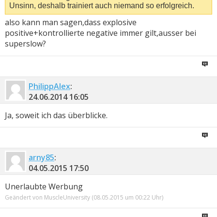
Unsinn, deshalb trainiert auch niemand so erfolgreich.
also kann man sagen,dass explosive
positive+kontrollierte negative immer gilt,ausser bei
superslow?
PhilippAlex
:
24.06.2014
16:05
Ja, soweit ich das überblicke.
arny85
:
04.05.2015
17:50
Unerlaubte Werbung
Geändert von MuscleUniversity (08.05.2015 um
00:22
Uhr)