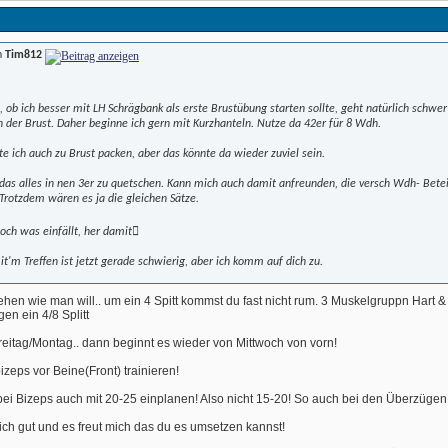
n
Tim812
zB, ob ich besser mit LH Schrägbank als erste Brustübung starten sollte, geht natürlich schw
in der Brust. Daher beginne ich gern mit Kurzhanteln. Nutze da 42er für 8 Wdh. 
te ich auch zu Brust packen, aber das könnte da wieder zuviel sein. 
 das alles in nen 3er zu quetschen. Kann mich auch damit anfreunden, die versch Wdh- Bete
 Trotzdem wären es ja die gleichen Sätze.
noch was einfällt, her damit
it'm Treffen ist jetzt gerade schwierig, aber ich komm auf dich zu.
en wie man will.. um ein 4 Spitt kommst du fast nicht rum. 3 Muskelgruppn Hart & In
en ein 4/8 Splitt
reitag/Montag.. dann beginnt es wieder von Mittwoch von vorn! 
izeps vor Beine(Front) trainieren! 
ei Bizeps auch mit 20-25 einplanen! Also nicht 15-20! So auch bei den Überzügen!!
 sich gut und es freut mich das du es umsetzen kannst! 