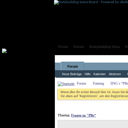
Portal
Forum
Bodybuilding Shop
H
Forum
Neue Beiträge
Hilfe
Kalender
Aktionen
Forum
Training
DSG`s "PBs
Wenn dies Ihr erster Besuch hier ist, lesen Sie b
Sie oben auf 'Registrieren', um den Registrierun
 Thema: 
Fragen zu "PBs“