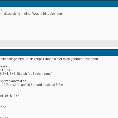
s. 
en, dass ich 4x in einer Woche hinbekomme. 
erste richtige PBs Brust/Bizeps Einheit hinter mich gebracht. Puhhhhh.....
resse
 6+2, 5+3
, 8+4, 6+4, Stretch (Luft schon raus
 )
Spitzenkontraktion
3, 10 Reduziert auf 16,5er und nochmal 5 Bw
abel, 15+5+3+2
, 6+2