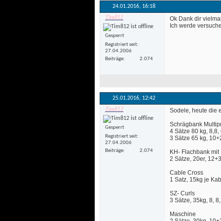
24.01.2016, 
16:18
Tim812
 Ok Dank dir vielmal
 Ich werde versuch
Gesperrt
Registriert seit
27.04.2006
Beiträge
2.074
25.01.2016, 
12:42
Tim812
 Sodele, heute die 
Schrägbank Multip
Gesperrt
4 Sätze 80 kg, 8,8,
Registriert seit
3 Sätze 65 kg, 10+2
27.04.2006
Beiträge
2.074
KH- Flachbank mit 
2 Sätze, 20er, 12+
Cable Cross
1 Satz, 15kg je K
SZ- Curls
3 Sätze, 35kg, 8, 8
Maschine