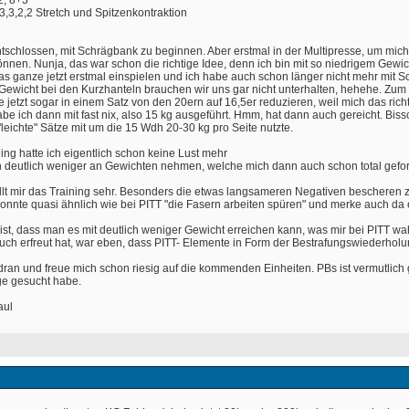
2, 8+3
,3,3,2,2 Stretch und Spitzenkontraktion
schlossen, mit Schrägbank zu beginnen. Aber erstmal in der Multipresse, um mic
önnen. Nunja, das war schon die richtige Idee, denn ich bin mit so niedrigem Ge
as ganze jetzt erstmal einspielen und ich habe auch schon länger nicht mehr mit Sc
 Gewicht bei den Kurzhanteln brauchen wir uns gar nicht unterhalten, hehehe. Zum 
jetzt sogar in einem Satz von den 20ern auf 16,5er reduzieren, weil mich das richt
e ich dann mit fast nix, also 15 kg ausgeführt. Hmm, hat dann auch gereicht. Bissc
leichte" Sätze mit um die 15 Wdh 20-30 kg pro Seite nutzte.
ing hatte ich eigentlich schon keine Lust mehr
h deutlich weniger an Gewichten nehmen, welche mich dann auch schon total gefor
fällt mir das Training sehr. Besonders die etwas langsameren Negativen bescheren 
onnte quasi ähnlich wie bei PITT "die Fasern arbeiten spüren" und merke auch da ei
st, dass man es mit deutlich weniger Gewicht erreichen kann, was mir bei PITT wa
ch erfreut hat, war eben, dass PITT- Elemente in Form der Bestrafungswiederholunge
iv dran und freue mich schon riesig auf die kommenden Einheiten. PBs ist vermutli
ge gesucht habe.
aul