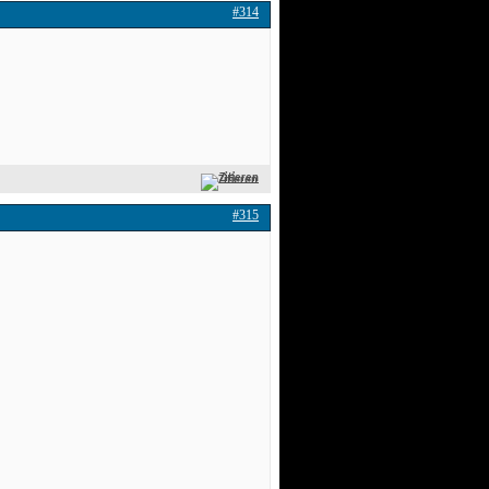
#314
Zitieren
#315