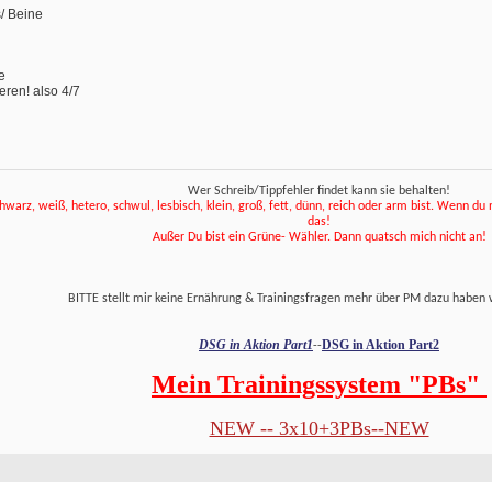
s/ Beine
e
eren! also 4/7
Wer Schreib/Tippfehler findet kann sie behalten!
hwarz, weiß, hetero, schwul, lesbisch, klein, groß, fett, dünn, reich oder arm bist. Wenn du net
das! 
 Außer Du bist ein Grüne- Wähler. Dann quatsch mich nicht an! 
 BITTE stellt mir keine Ernährung & Trainingsfragen mehr über PM dazu haben 
DSG in Aktion Part1
DSG in Aktion Part2
--
Mein Trainingssystem "PBs" 
NEW -- 3x10+3PBs--NEW