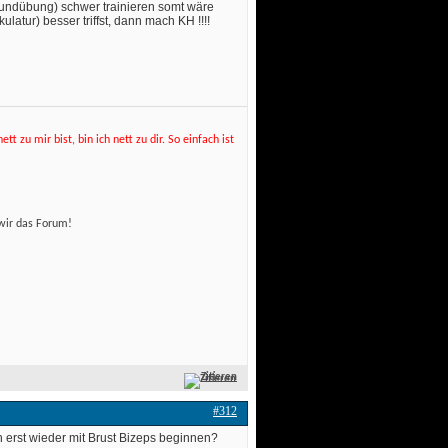
rundübung) schwer trainieren somt wäre
ur) besser triffst, dann mach KH !!!! 
t zu mir bist, bin ich nett zu dir. So einfach ist
wir das Forum! 
Zitieren
#312
 erst wieder mit Brust Bizeps beginnen? 