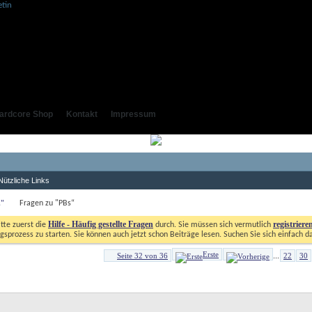
ardcore Shop
Kontakt
Impressum
Nützliche Links
"
 Fragen zu "PBs“
Hilfe - Häufig gestellte Fragen
registriere
itte zuerst die
durch. Sie müssen sich vermutlich
gsprozess zu starten. Sie können auch jetzt schon Beiträge lesen. Suchen Sie sich einfach d
Erste
Seite 32 von 36
22
30
...