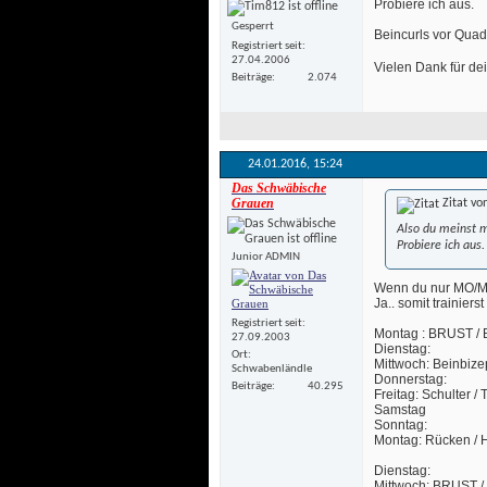
 Probiere ich aus. 
Gesperrt
 Beincurls vor Qua
Registriert seit
27.04.2006
 Vielen Dank für de
Beiträge
2.074
24.01.2016, 
15:24
Das Schwäbische
Grauen
Zitat vo
Also du meinst m
 Probiere ich aus. 
Junior ADMIN
Wenn du nur MO/M
 Ja.. somit trainie
Registriert seit
Montag : BRUST /
27.09.2003
 Dienstag: 
Ort
Mittwoch: Beinbize
Schwabenländle
 Donnerstag:
Beiträge
40.295
Freitag: Schulter /
Samstag
 Sonntag: 
Montag: Rücken / H
 Dienstag: 
Mittwoch: BRUST 