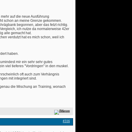
h mehr auf die neue Ausführung
wicht schon an meine Grenze gekommen. 
hrägbank begonnen, aber das fetzt richtig. 
Vergleich, ich nutze da normalerweise 42er 
ig alle gemacht hat.
hen verdutzt hat es mich schon, weil ich
dert haben. 
zumindest mir ein sehr sehr gutes
n viel tieferes "Vordringen" in den muskel.
hrscheinlich oft auch zum Verhängnis
n mit integriert sind. 
ch genau die Mischung an Training, wonach
Zitieren
#316