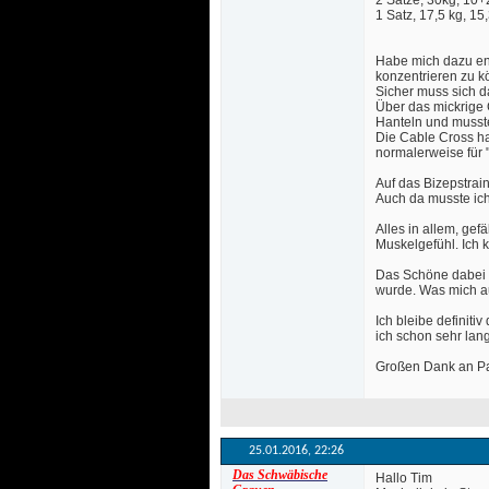
2 Sätze, 30kg, 10+
1 Satz, 17,5 kg, 15
Habe mich dazu ent
konzentrieren zu k
Sicher muss sich d
 Über das mickrige
Hanteln und musste 
Die Cable Cross hab
normalerweise für "
Auf das Bizepstrain
 Auch da musste ic
Alles in allem, ge
Muskelgefühl. Ich k
Das Schöne dabei i
wurde. Was mich au
Ich bleibe definit
ich schon sehr lan
Großen Dank an P
25.01.2016, 
22:26
Das Schwäbische
Hallo Tim