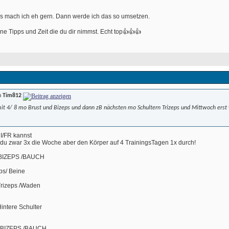
ds mach ich eh gern. Dann werde ich das so umsetzen. 
ine Tipps und Zeit die du dir nimmst. Echt top👍👍👍 
n
Tim812
it 4/ 8 mo Brust und Bizeps und dann zB nächsten mo Schultern Trizeps und Mittwoch erst 
I/FR kannst
rst du zwar 3x die Woche aber den Körper auf 4 TrainingsTagen 1x durch! 
 BIZEPS /BAUCH
ps/ Beine
 Trizeps /Waden
intere Schulter
/ BIZEPS /BAUCH