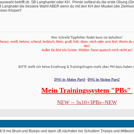
swahl betrifft zb. SB Langhantel oder KH.. Primär solltest du die erste Übung (G
 Langhatel die bessere Wahl! ABER wenn du mit den KH den Muskel (die Zielmuskulat
inen Körper!! 
Wer Schreib/Tippfehler findet kann sie behalten!
hwarz, weiß, hetero, schwul, lesbisch, klein, groß, fett, dünn, reich oder arm bist. Wenn du net
das! 
 Außer Du bist ein Grüne- Wähler. Dann quatsch mich nicht an! 
 BITTE stellt mir keine Ernährung & Trainingsfragen mehr über PM dazu haben 
DSG in Aktion Part1
DSG in Aktion Part2
--
Mein Trainingssystem "PBs" 
NEW -- 3x10+3PBs--NEW
t 4/ 8 mo Brust und Bizeps und dann zB nächsten mo Schultern Trizeps und Mittwoch