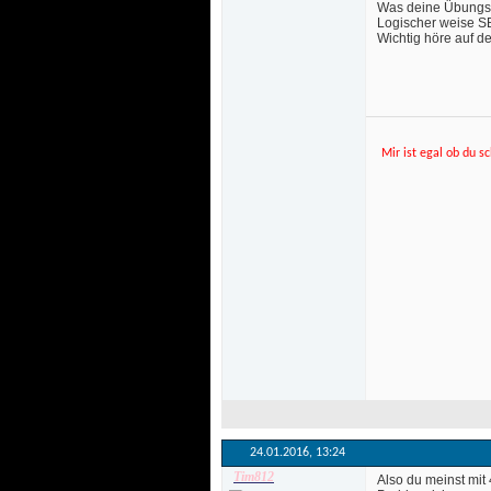
Was deine Übungsau
Logischer weise SB
Wichtig höre auf de
Mir ist egal ob du sc
24.01.2016, 
13:24
Tim812
 Also du meinst mi