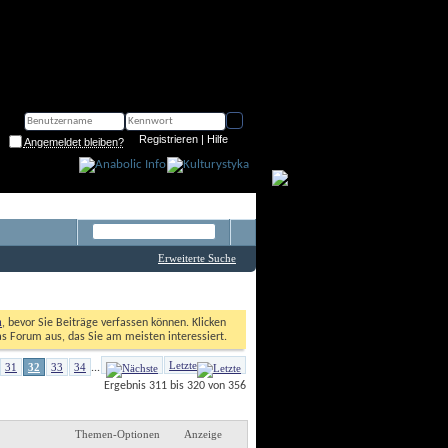
Registrieren
 | 
Hilfe
Angemeldet bleiben?
Erweiterte Suche
n
, bevor Sie Beiträge verfassen können. Klicken 
as Forum aus, das Sie am meisten interessiert. 
Letzte
31
32
33
34
...
Ergebnis 311 bis 320 von 356
Themen-Optionen
Anzeige