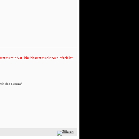
t zu mir bist, bin ich nett zu dir. So einfach ist
wir das Forum! 
Zitieren