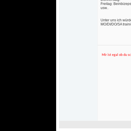
Freitag: Beinbizep
 usw.. 
Unter uns ich würd
MO/DI/DO/SA traini
Mir ist egal ob du sc