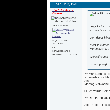
24.01.2016, 
13:08
Das Schwäbische
Grauen
Zitat vo
...
Junior ADMIN
Frage ist jetzt 
ich aber besser 
 Den Trizeps könn
Registriert seit
27.09.2003
Nicht so einfach
Ort
Martin auch tut.
Schwabenländle
Beiträge
40.295
 Wenn dir sonst 
 Ps: wie gesagt m
>> Man kann es dreh
Ich würde vorschlag
Also
 Montag/Mittwoch/F
 >> Ich würde Beinb
 >> Den Pumpsatz b
 Alles andere liest