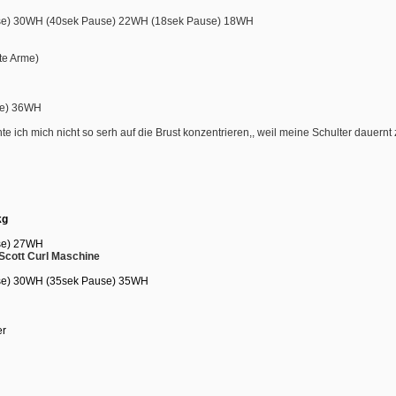
e) 30WH (40sek Pause) 22WH (18sek Pause) 18WH
kte Arme)
se) 36WH
e ich mich nicht so serh auf die Brust konzentrieren,, weil meine Schulter dauernt 
kg
se) 27WH
Scott Curl Maschine
se) 30WH 
 (35sek Pause) 35WH 
er