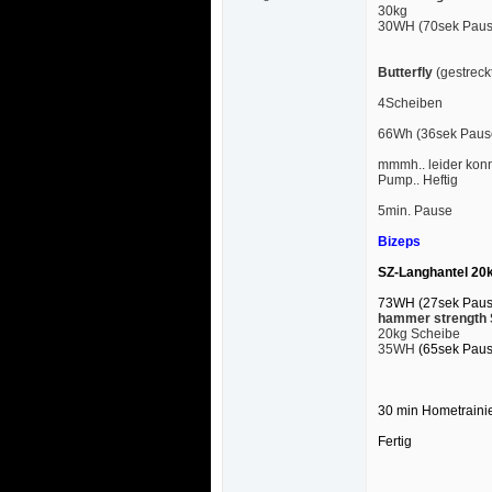
30kg
30WH (70sek Paus
Butterfly
 (gestrec
4Scheiben
66Wh (36sek Pau
mmmh.. leider konnt
Pump.. Heftig
5min. Pause
Bizeps
SZ-Langhantel 20
73WH (27sek Pau
hammer strength 
20kg Scheibe
35WH
 (65sek Pau
30 min Hometraini
Fertig