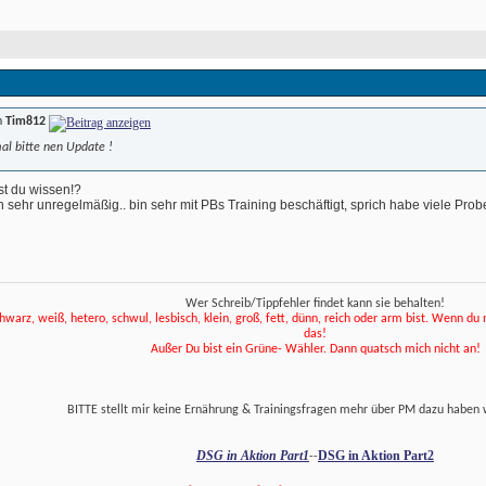
n
Tim812
al bitte nen Update !
t du wissen!? 
ich sehr unregelmäßig.. bin sehr mit PBs Training beschäftigt, sprich habe viele Probe-
Wer Schreib/Tippfehler findet kann sie behalten!
hwarz, weiß, hetero, schwul, lesbisch, klein, groß, fett, dünn, reich oder arm bist. Wenn du net
das! 
 Außer Du bist ein Grüne- Wähler. Dann quatsch mich nicht an! 
 BITTE stellt mir keine Ernährung & Trainingsfragen mehr über PM dazu haben 
DSG in Aktion Part1
DSG in Aktion Part2
--