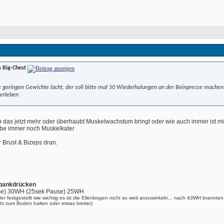
n
Big-Chest
 geringen Gewichte lacht, der soll bitte mal 50 Wiederholungen an der Beinpresse mache
berleben
das jetzt mehr oder überhaubt Muskelwachstum bringt oder wie auch immer ist mir
be immer noch Muskelkater
r Brust & Bizeps dran.
bankdrücken
e) 30WH (25sek Pause) 25WH
der festgestellt wie wichtig es ist die Ellenbogen nicht so weit anzuwinkeln... nach 43WH brannte
ht zum Boden halten oder etwas breiter)