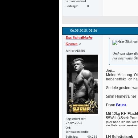
Schwabenland
Beiträge
8
06.09.2015, 
01:26
Das Schwäbische
Zitat vo
Grauen
Junior ADMIN
Und wer über die
nur noch ums Ü
Jep... 
Meine Meinung: Ob 
nebeneffekt
Ich ha
 Sodele gestern wa
5min Hometrainer
Dann
Brust
Mit 12kg
KH Flach
55WH (45sek Paus
Registriert seit
(hier habe ich mal wie
27.09.2003
sie Unterarme senkrec
Ort
Schwabenländle
LH Schrägbank
Beiträge
40.295