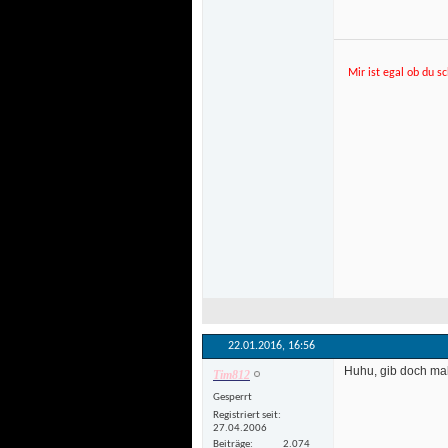
Mir ist egal ob du sc
22.01.2016, 
16:56
 Huhu, gib doch mal
Tim812
Gesperrt
Registriert seit
27.04.2006
Beiträge
2.074