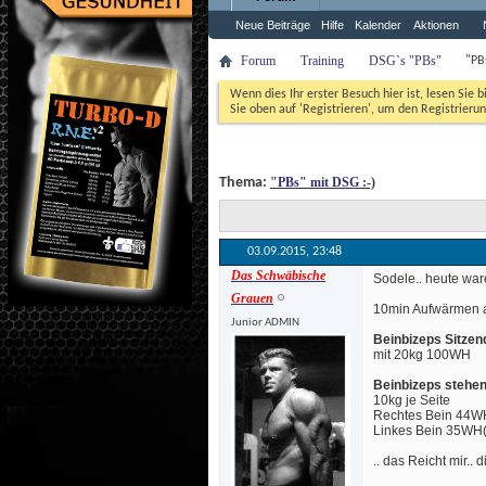
Neue Beiträge
Hilfe
Kalender
Aktionen
Forum
Training
DSG`s "PBs"
 "P
Wenn dies Ihr erster Besuch hier ist, lesen Sie b
Sie oben auf 'Registrieren', um den Registrierun
 Thema: 
"PBs" mit DSG :-)
03.09.2015, 
23:48
Das Schwäbische
 Sodele.. heute wa
Grauen
10min Aufwärmen 
Junior ADMIN
Beinbizeps Sitzen
mit 20kg 100WH
Beinbizeps stehe
10kg je Seite
Rechtes Bein 44W
Linkes Bein 35WH(
 .. das Reicht mir.. 