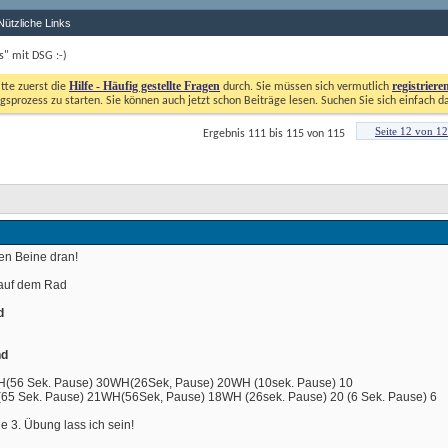
Nützliche Links
Bs" mit DSG :-)
Hilfe - Häufig gestellte Fragen
registriere
itte zuerst die
durch. Sie müssen sich vermutlich
gsprozess zu starten. Sie können auch jetzt schon Beiträge lesen. Suchen Sie sich einfach d
Seite 12 von 12
Ergebnis 111 bis 115 von 115
ren Beine dran!
auf dem Rad
d
nd
H(56 Sek. Pause) 30WH(26Sek, Pause) 20WH (10sek. Pause) 10
65 Sek. Pause) 21WH(56Sek, Pause) 18WH (26sek. Pause) 20 (6 Sek. Pause) 6
die 3. Übung lass ich sein! 