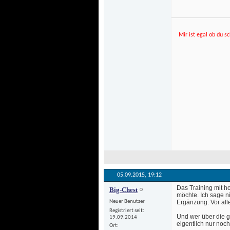
Mir ist egal ob du sc
05.09.2015, 
19:12
Das Training mit h
Big-Chest
möchte. Ich sage ni
Neuer Benutzer
Ergänzung. Vor all
Registriert seit
Und wer über die g
19.09.2014
eigentlich nur no
Ort