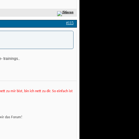
Zitieren
#115
 trainings.. 
t zu mir bist, bin ich nett zu dir. So einfach ist
wir das Forum! 