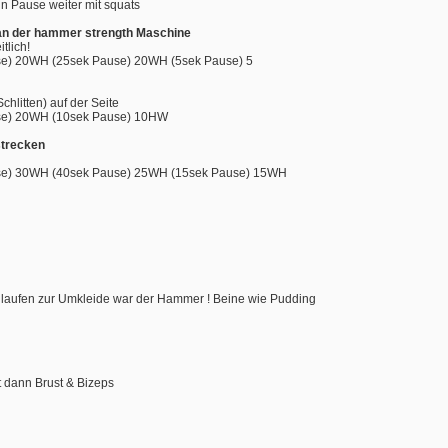
n Pause weiter mit squats
an der hammer strength Maschine
tlich! 
e) 20WH (25sek Pause) 20WH (5sek Pause) 5
chlitten) auf der Seite
e) 20WH (10sek Pause) 10HW
trecken
e) 30WH (40sek Pause) 25WH (15sek Pause) 15WH
 laufen zur Umkleide war der Hammer ! Beine wie Pudding
 dann Brust & Bizeps