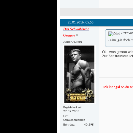
23.01.2016, 
05:55
Das Schwäbische
Zitat vo
Grauen
Huhu, gib doch m
Junior ADMIN
Ok.. was genau wils
 Zur Zeit trainiere 
Mir ist egal ob du sc
Registriert seit
27.09.2003
Ort
Schwabenländle
Beiträge
40.295