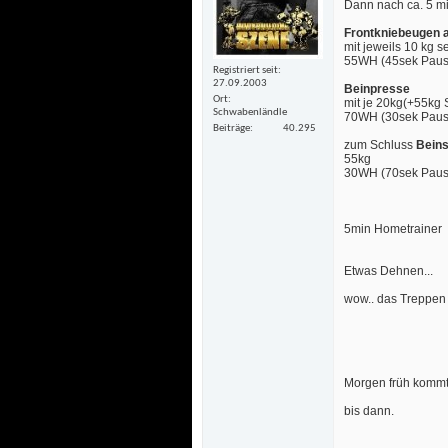
Dann nach ca. 5 mi
Frontkniebeugen 
 mit jeweils 10 kg sei
55WH (45sek Paus
Registriert seit
27.09.2003
Beinpresse
Ort
mit je 20kg(+55kg S
Schwabenländle
70WH (30sek Paus
Beiträge
40.295
zum Schluss
Beins
55kg
30WH (70sek Paus
5min Hometrainer
 Etwas Dehnen... 
wow.. das Treppen
Morgen früh kommt
 bis dann. 