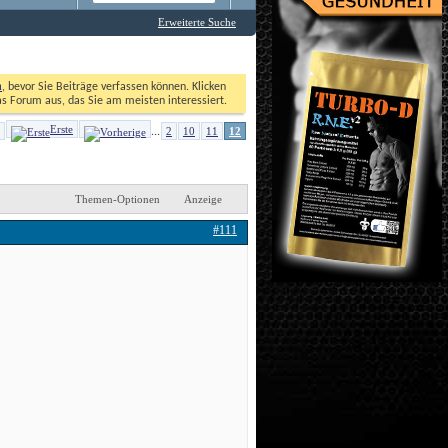
Erweiterte Suche
n
, bevor Sie Beiträge verfassen können. Klicken 
as Forum aus, das Sie am meisten interessiert. 
Erste
2
10
11
12
...
Themen-Optionen
Anzeige
#111