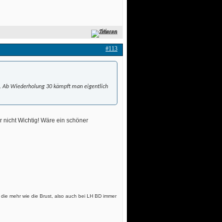
Zitieren
#113
n. Ab Wiederholung 30 kämpft man eigentlich
 nicht Wichtig! Wäre ein schöner
n die mehr wie die Brust, also auch bei LH BD immer 