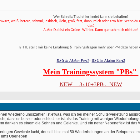
Wer Schreib/Tippfehler findet kann sie behalten!
hwarz, weiß, hetero, schwul, lesbisch, klein, groß, fett, dünn, reich oder arm bist. Wenn du net
das! 
 Außer Du bist ein Grüne- Wähler. Dann quatsch mich nicht an! 
 BITTE stellt mir keine Ernährung & Trainingsfragen mehr über PM dazu haben 
DSG in Aktion Part1
DSG in Aktion Part2
--
Mein Trainingssystem "PBs" 
NEW -- 3x10+3PBs--NEW
ohen Wiederholungszahlen ist etwas, was ich bei meiner Schulterverletzung auspr
cht, dass es besser oder schlechter ist als das Training mit weniger Wiederholungen.
em danken es einem die Sehnen und Gelenke. Und ein netter Nebeneffekt ist das 
eringen Gewichte lacht, der soll bitte mal 50 Wiederholungen an der Beinpresse
ch ums Überleben