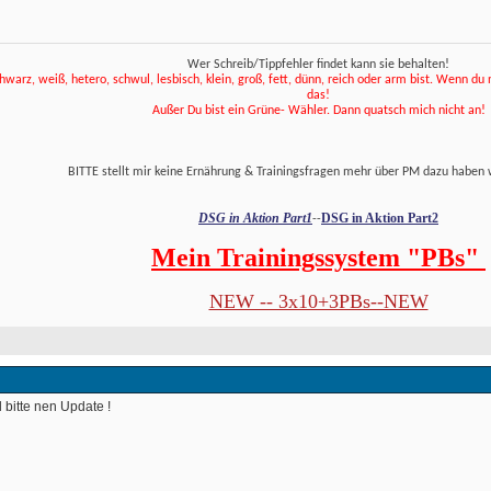
Wer Schreib/Tippfehler findet kann sie behalten!
hwarz, weiß, hetero, schwul, lesbisch, klein, groß, fett, dünn, reich oder arm bist. Wenn du net
das! 
 Außer Du bist ein Grüne- Wähler. Dann quatsch mich nicht an! 
 BITTE stellt mir keine Ernährung & Trainingsfragen mehr über PM dazu haben 
DSG in Aktion Part1
DSG in Aktion Part2
--
Mein Trainingssystem "PBs" 
NEW -- 3x10+3PBs--NEW
 bitte nen Update ! 