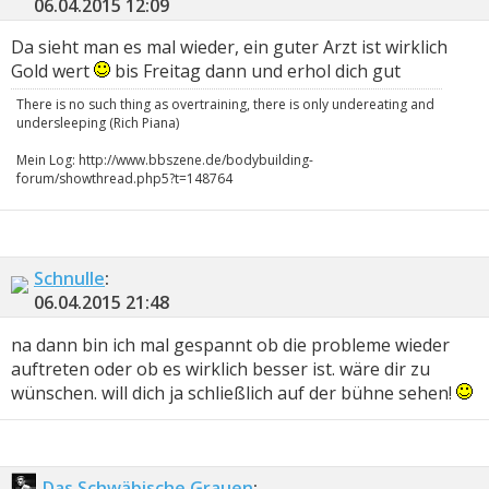
06.04.2015
12:09
Da sieht man es mal wieder, ein guter Arzt ist wirklich
Gold wert
bis Freitag dann und erhol dich gut
There is no such thing as overtraining, there is only undereating and
undersleeping (Rich Piana)
Mein Log: http://www.bbszene.de/bodybuilding-
forum/showthread.php5?t=148764
Schnulle
:
06.04.2015
21:48
na dann bin ich mal gespannt ob die probleme wieder
auftreten oder ob es wirklich besser ist. wäre dir zu
wünschen. will dich ja schließlich auf der bühne sehen!
Das Schwäbische Grauen
: