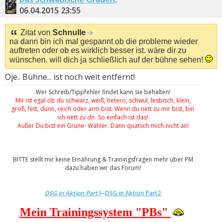
06.04.2015
23:55
Zitat von
Schnulle
na dann bin ich mal gespannt ob die probleme wieder
auftreten oder ob es wirklich besser ist. wäre dir zu
wünschen. will dich ja schließlich auf der bühne sehen!
Oje.. Bühne... ist noch weit entfernt!
Wer Schreib/Tippfehler findet kann sie behalten!
Mir ist egal ob du schwarz, weiß, hetero, schwul, lesbisch, klein,
groß, fett, dünn, reich oder arm bist. Wenn du nett zu mir bist, bin
ich nett zu dir. So einfach ist das!
Außer Du bist ein Grüne- Wähler. Dann quatsch mich nicht an!
BITTE stellt mir keine Ernährung & Trainingsfragen mehr über PM
dazu haben wir das Forum!
DSG in Aktion Part1
--
DSG in Aktion Part2
Mein Trainingssystem "PBs"