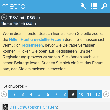
"PBs" mit DSG :-)
Thema:
"PBs" mit DSG :-)
Wenn dies Ihr erster Besuch hier ist, lesen Sie bitte zuerst
die
Hilfe - Häufig gestellte Fragen
durch. Sie müssen sich
vermutlich
registrieren
, bevor Sie Beiträge verfassen
können. Klicken Sie oben auf 'Registrieren', um den
Registrierungsprozess zu starten. Sie können auch jetzt
schon Beiträge lesen. Suchen Sie sich einfach das Forum
aus, das Sie am meisten interessiert.
Stichworte:
-
1
2
3
4
5
6
7
8
9
10
11
12
Das Schwäbische Grauen
: