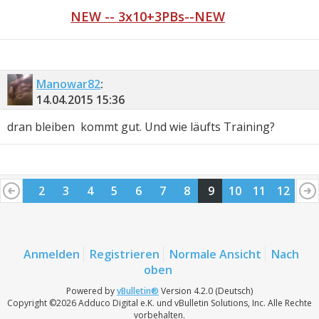
NEW -- 3x10+3PBs--NEW
Manowar82
:
14.04.2015
15:36
dran bleiben
kommt gut. Und wie läufts Training?
1
2
3
4
5
6
7
8
9
10
11
12
Anmelden
Registrieren
Normale Ansicht
Nach
oben
Powered by
vBulletin®
Version 4.2.0 (Deutsch)
Copyright ©2026 Adduco Digital e.K. und vBulletin Solutions, Inc. Alle Rechte
vorbehalten.