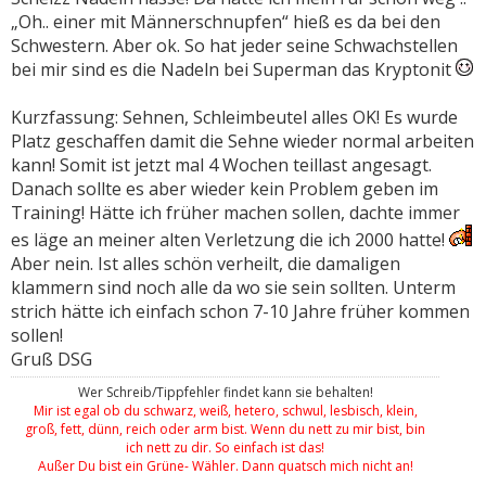
„Oh.. einer mit Männerschnupfen“ hieß es da bei den
Schwestern. Aber ok. So hat jeder seine Schwachstellen
bei mir sind es die Nadeln bei Superman das Kryptonit
Kurzfassung: Sehnen, Schleimbeutel alles OK! Es wurde
Platz geschaffen damit die Sehne wieder normal arbeiten
kann! Somit ist jetzt mal 4 Wochen teillast angesagt.
Danach sollte es aber wieder kein Problem geben im
Training! Hätte ich früher machen sollen, dachte immer
es läge an meiner alten Verletzung die ich 2000 hatte!
Aber nein. Ist alles schön verheilt, die damaligen
klammern sind noch alle da wo sie sein sollten. Unterm
strich hätte ich einfach schon 7-10 Jahre früher kommen
sollen!
Gruß DSG
Wer Schreib/Tippfehler findet kann sie behalten!
Mir ist egal ob du schwarz, weiß, hetero, schwul, lesbisch, klein,
groß, fett, dünn, reich oder arm bist. Wenn du nett zu mir bist, bin
ich nett zu dir. So einfach ist das!
Außer Du bist ein Grüne- Wähler. Dann quatsch mich nicht an!