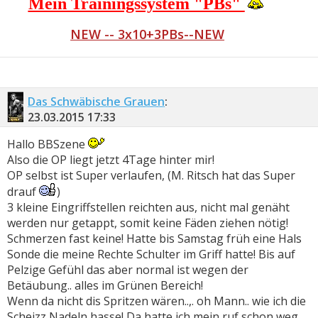
Mein Trainingssystem "PBs"
NEW -- 3x10+3PBs--NEW
Das Schwäbische Grauen
:
23.03.2015
17:33
Hallo BBSzene
Also die OP liegt jetzt 4Tage hinter mir!
OP selbst ist Super verlaufen, (M. Ritsch hat das Super
drauf
)
3 kleine Eingriffstellen reichten aus, nicht mal genäht
werden nur getappt, somit keine Fäden ziehen nötig!
Schmerzen fast keine! Hatte bis Samstag früh eine Hals
Sonde die meine Rechte Schulter im Griff hatte! Bis auf
Pelzige Gefühl das aber normal ist wegen der
Betäubung.. alles im Grünen Bereich!
Wenn da nicht dis Spritzen wären..,. oh Mann.. wie ich die
Scheizz Nadeln hasse! Da hatte ich mein ruf schon weg ..