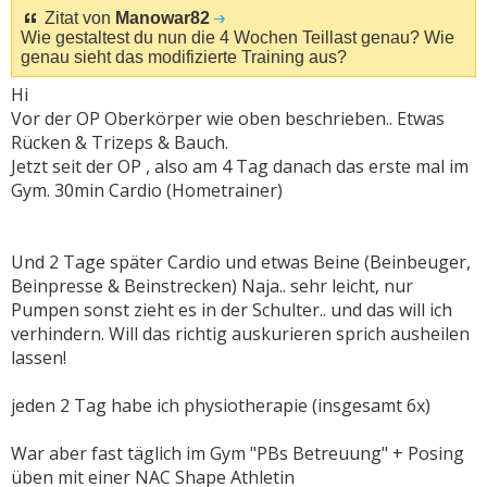
Zitat von
Manowar82
Wie gestaltest du nun die 4 Wochen Teillast genau? Wie
genau sieht das modifizierte Training aus?
Hi
Vor der OP Oberkörper wie oben beschrieben.. Etwas
Rücken & Trizeps & Bauch.
Jetzt seit der OP , also am 4 Tag danach das erste mal im
Gym. 30min Cardio (Hometrainer)
Und 2 Tage später Cardio und etwas Beine (Beinbeuger,
Beinpresse & Beinstrecken) Naja.. sehr leicht, nur
Pumpen sonst zieht es in der Schulter.. und das will ich
verhindern.
Will das richtig auskurieren sprich ausheilen
lassen!
jeden 2 Tag habe ich physiotherapie (insgesamt 6x)
War aber fast täglich im Gym "PBs Betreuung" + Posing
üben mit einer NAC Shape Athletin