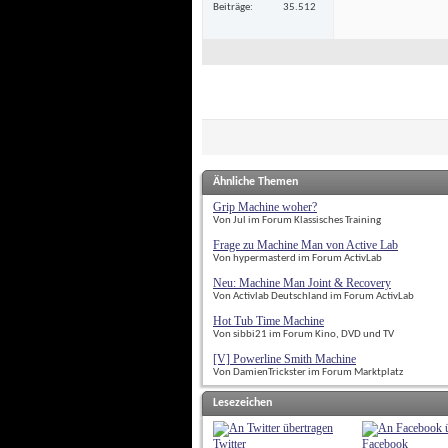
Beiträge
35.512
Ähnliche Themen
Grip Machine woher?
Von Jul im Forum Klassisches Training
Frage zu Machine Man von Active Lab
Von hypermasterd im Forum ActivLab
Neu: Machine Man Joint & Recovery
Von Activlab Deutschland im Forum ActivLab
Hot Tub Time Machine
Von sibbi21 im Forum Kino, DVD und TV
[V] Powerline Smith Machine
Von DamienTrickster im Forum Marktplatz
Lesezeichen
Twitter
Facebook