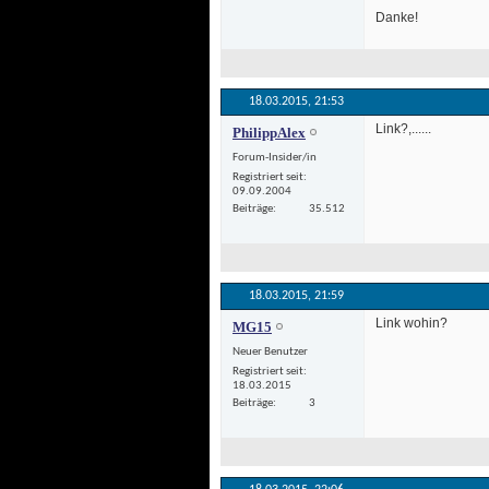
 Danke! 
18.03.2015, 
21:53
 Link?,...... 
PhilippAlex
Forum-Insider/in
Registriert seit
09.09.2004
Beiträge
35.512
18.03.2015, 
21:59
 Link wohin? 
MG15
Neuer Benutzer
Registriert seit
18.03.2015
Beiträge
3