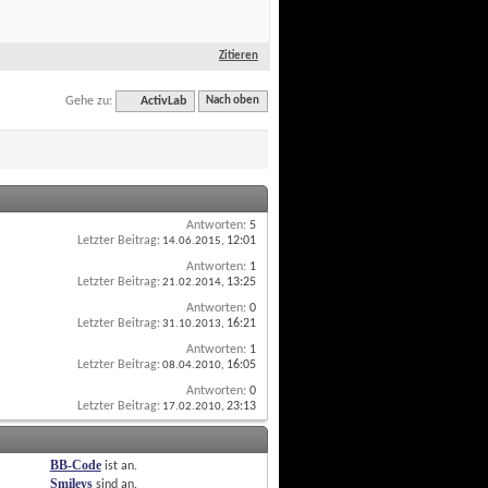
Zitieren
Gehe zu:
ActivLab
Nach oben
Antworten:
5
Letzter Beitrag:
12:01
 14.06.2015, 
Antworten:
1
Letzter Beitrag:
13:25
 21.02.2014, 
Antworten:
0
Letzter Beitrag:
16:21
 31.10.2013, 
Antworten:
1
Letzter Beitrag:
16:05
 08.04.2010, 
Antworten:
0
Letzter Beitrag:
23:13
 17.02.2010, 
BB-Code
ist
an
.
Smileys
sind
an
.