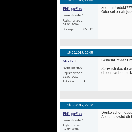
18.03.2015, 
22:06
 Zudem Produkt???
PhilippAlex
 Oder sollen wir jetz
Forum-Insider/in
Registriert seit
09.09.2004
Beiträge
35.512
18.03.2015, 
22:08
 Gemeint ist das Pro
MG15
Neuer Benutzer
Sorry, ich dachte 
ob der sauber ist. 
Registriert seit
18.03.2015
Beiträge
3
18.03.2015, 
22:12
 Denke schon, dass 
PhilippAlex
Allerdings wird di
Forum-Insider/in
Registriert seit
09.09.2004