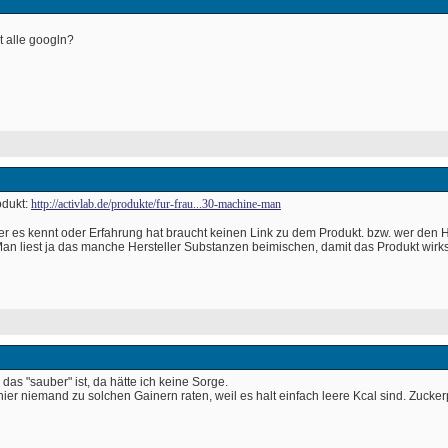
t alle googln? 
dukt: 
http://activlab.de/produkte/fur-frau...30-machine-man
wer es kennt oder Erfahrung hat braucht keinen Link zu dem Produkt. bzw. wer den H
Man liest ja das manche Hersteller Substanzen beimischen, damit das Produkt wirksa
das "sauber" ist, da hätte ich keine Sorge.
r hier niemand zu solchen Gainern raten, weil es halt einfach leere Kcal sind. Zu