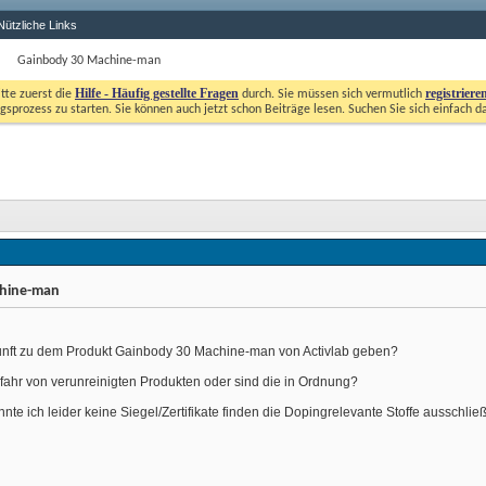
Nützliche Links
Gainbody 30 Machine-man
Hilfe - Häufig gestellte Fragen
registriere
itte zuerst die
durch. Sie müssen sich vermutlich
gsprozess zu starten. Sie können auch jetzt schon Beiträge lesen. Suchen Sie sich einfach d
hine-man
kunft zu dem Produkt Gainbody 30 Machine-man von Activlab geben?
Gefahr von verunreinigten Produkten oder sind die in Ordnung?
nte ich leider keine Siegel/Zertifikate finden die Dopingrelevante Stoffe ausschließ