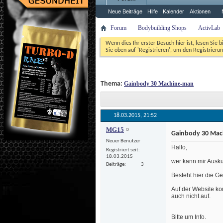
Neue Beiträge
Hilfe
Kalender
Aktionen
Forum
Bodybuilding Shops
ActivLab
Wenn dies Ihr erster Besuch hier ist, lesen Sie b
Sie oben auf 'Registrieren', um den Registrierun
 Thema: 
Gainbody 30 Machine-man
18.03.2015, 
21:52
MG15
Gainbody 30 Mac
Neuer Benutzer
 Hallo,
Registriert seit
18.03.2015
 wer kann mir Aus
Beiträge
3
 Besteht hier die 
Auf der Website kon
auch nicht auf.
 Bitte um Info.