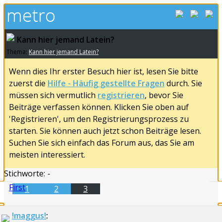
Kann hier jemand Latein?
Thema:
Kann hier jemand Latein?
Wenn dies Ihr erster Besuch hier ist, lesen Sie bitte
zuerst die
Hilfe - Häufig gestellte Fragen
durch. Sie
müssen sich vermutlich
registrieren
, bevor Sie
Beiträge verfassen können. Klicken Sie oben auf
'Registrieren', um den Registrierungsprozess zu
starten. Sie können auch jetzt schon Beiträge lesen.
Suchen Sie sich einfach das Forum aus, das Sie am
meisten interessiert.
Stichworte:
-
First
1
2
3
!maggus!
: