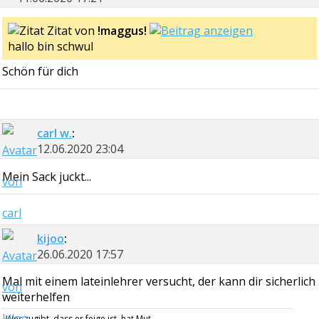
Zitat von
!maggus!
hallo bin schwul
Schön für dich
carl w.
:
12.06.2020
23:04
Mein Sack juckt...
kijoo
:
26.06.2020
17:57
Mal mit einem lateinlehrer versucht, der kann dir sicherlich
weiterhelfen
Wer zugibt, dass er feige ist, hat Mut.