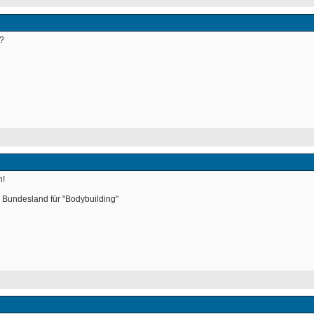
? 
n!
 Bundesland für "Bodybuilding" 