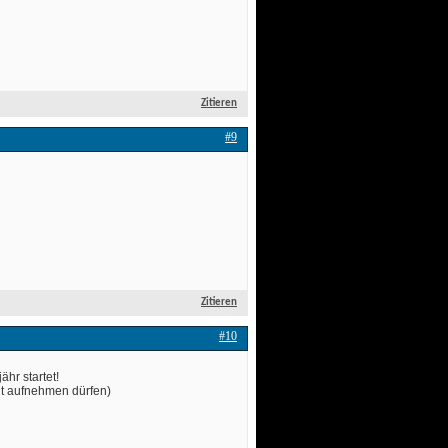
Zitieren
#9
Zitieren
#10
ähr startet!
ht aufnehmen dürfen) 