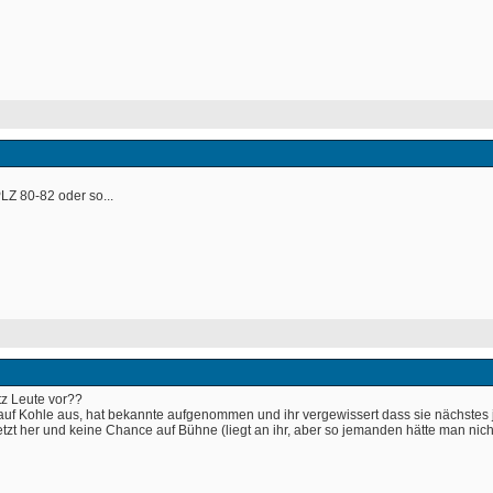
PLZ 80-82 oder so... 
tz Leute vor??
ehr auf Kohle aus, hat bekannte aufgenommen und ihr vergewissert dass sie nächstes j
jetzt her und keine Chance auf Bühne (liegt an ihr, aber so jemanden hätte man nic