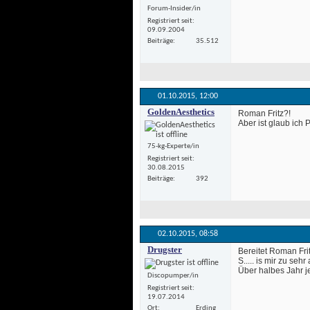
Forum-Insider/in
Registriert seit
09.09.2004
Beiträge
35.512
01.10.2015, 
12:00
GoldenAesthetics
 Roman Fritz?!
 Aber ist glaub ich 
75-kg-Experte/in
Registriert seit
30.08.2015
Beiträge
392
02.10.2015, 
08:58
Drugster
 Bereitet Roman Fri
 S..... is mir zu s
 Über halbes Jahr 
Discopumper/in
Registriert seit
19.07.2014
Ort
Erding