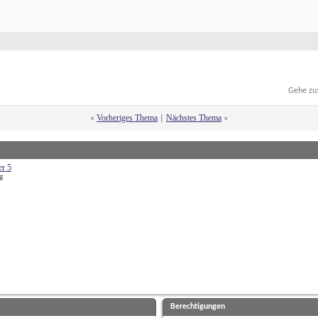
Gehe zu
Vorheriges Thema
Nächstes Thema
«
 | 
»
er 5
g
Berechtigungen