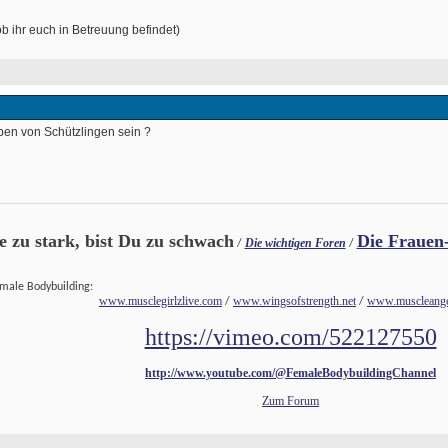
, ob ihr euch in Betreuung befindet) 
ben von Schützlingen sein ? 
ie zu stark, bist Du zu schwach
Die Frauen
Die wichtigen Foren
 / 
 / 
emale Bodybuilding:
www.musclegirlzlive.com
www.wingsofstrength.net
www.muscleange
 / 
 / 
https://vimeo.com/522127550
http://www.youtube.com/@FemaleBodybuildingChannel
Zum Forum