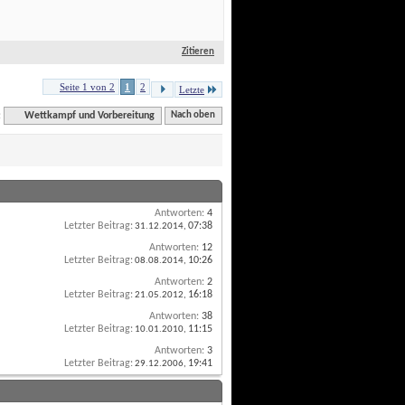
Zitieren
Seite 1 von 2
1
2
Letzte
:
Wettkampf und Vorbereitung
Nach oben
Antworten:
4
Letzter Beitrag:
07:38
 31.12.2014, 
Antworten:
12
Letzter Beitrag:
10:26
 08.08.2014, 
Antworten:
2
Letzter Beitrag:
16:18
 21.05.2012, 
Antworten:
38
Letzter Beitrag:
11:15
 10.01.2010, 
Antworten:
3
Letzter Beitrag:
19:41
 29.12.2006, 