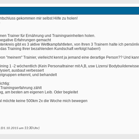
Entschluss gekommen mir selbst Hilfe zu holen!
)
inen Trainer für Ernährung und Trainingseinheiten holen.
ur negative Erfahrungen gemacht
enkreis gibt es 3 aktive Wettkampfahtleten, von Ihren 3 Trainern halte ich persönli
e das Training Ihrer bezahlenden Kundschaft verfolgt haben!)
von "meinem" Trainier, vielleicht kennt ja jemand eine derartige Person?? Und kann
ning 1 -2 wöchentlich (Kein Personaltrainer mit A,B, usw Lizens/ Bodybuilderwisse
lysiert, ausbaut verbessert
elgruppen erkennt, und behandelt
ichtig:
, Trainingserfahrung zählt
ng, am besten am eigenen Leib. Oder begleitet
faul möchte keine 500km 2x die Woche mich bewegen 
11:30
r (01.10.2015 um
 Uhr) 