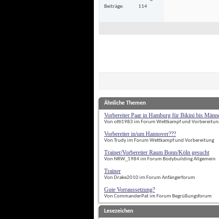
Beiträge
114
Ähnliche Themen
Vorbereiter Paar in Hamburg für Bikini bis Männ
Von otti1983 im Forum Wettkampf und Vorbereitun
Vorbereiter in/um Hannover???
Von Trudy im Forum Wettkampf und Vorbereitung
Trainer/Vorbereiter Raum Bonn/Köln gesucht
Von NRW_1984 im Forum Bodybuilding Allgemein
Trainer
Von Drake2010 im Forum Anfängerforum
Gute Vorraussetzung?
Von CommanderPat im Forum Begrüßungsforum
Lesezeichen