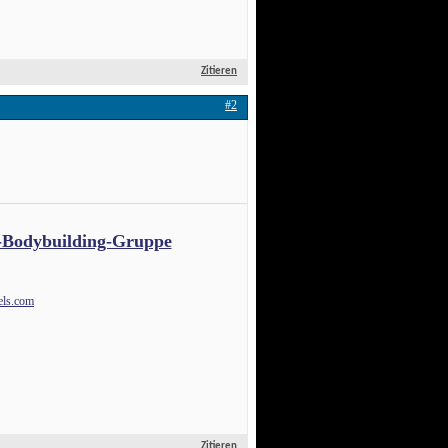
Zitieren
#2
-Bodybuilding-Gruppe
ls.com
Zitieren