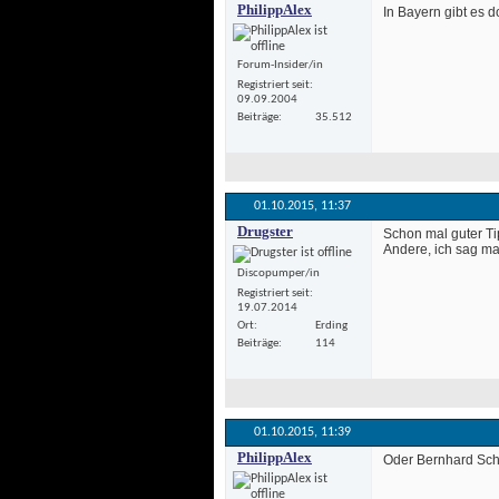
PhilippAlex
 In Bayern gibt es
Forum-Insider/in
Registriert seit
09.09.2004
Beiträge
35.512
01.10.2015, 
11:37
Drugster
 Schon mal guter T
 Andere, ich sag mal
Discopumper/in
Registriert seit
19.07.2014
Ort
Erding
Beiträge
114
01.10.2015, 
11:39
PhilippAlex
 Oder Bernhard Schu