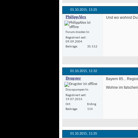
01.10.2015, 
11:25
PhilippAlex
 Und wo wohnst Du
Forum-Insider/in
Registriert seit
09.09.2004
Beiträge
35.512
01.10.2015, 
11:32
Drugster
 Bayern 85... Regio
 Wohne im falschen
Discopumper/in
Registriert seit
19.07.2014
Ort
Erding
Beiträge
114
01.10.2015, 
11:35