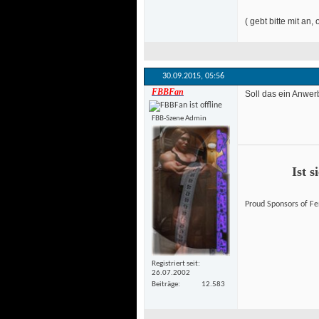
 ( gebt bitte mit an
30.09.2015, 
05:56
FBBFan
 Soll das ein Anwer
FBB-Szene Admin
Ist s
 Proud Sponsors of F
Registriert seit
26.07.2002
Beiträge
12.583