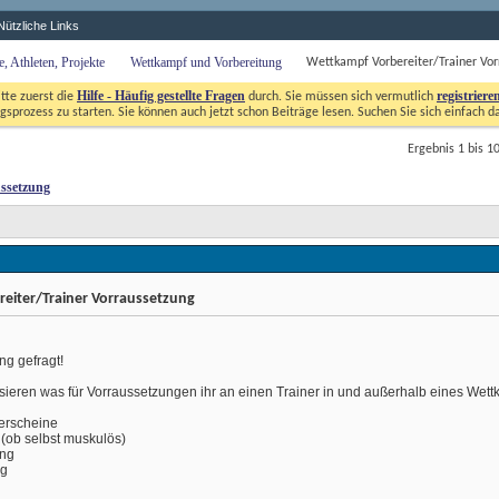
Nützliche Links
 Athleten, Projekte
Wettkampf und Vorbereitung
Wettkampf Vorbereiter/Trainer Vo
Hilfe - Häufig gestellte Fragen
registriere
itte zuerst die
durch. Sie müssen sich vermutlich
gsprozess zu starten. Sie können auch jetzt schon Beiträge lesen. Suchen Sie sich einfach d
Ergebnis 1 bis 1
ussetzung
eiter/Trainer Vorraussetzung
ng gefragt!
ssieren was für Vorraussetzungen ihr an einen Trainer in und außerhalb eines Wet
inerscheine
 (ob selbst muskulös)
ung
ng