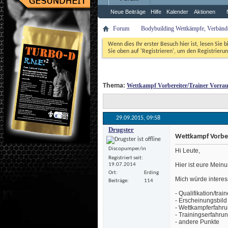
Neue Beiträge
Hilfe
Kalender
Aktionen
Forum
Bodybuilding Wettkämpfe, Verbände,
Wenn dies Ihr erster Besuch hier ist, lesen Sie b
Sie oben auf 'Registrieren', um den Registrierun
 Thema: 
Wettkampf Vorbereiter/Trainer Vorra
29.09.2015, 
09:58
Drugster
Wettkampf Vorber
Discopumper/in
 Hi Leute,
Registriert seit
 Hier ist eure Meinu
19.07.2014
Ort
Erding
 Mich würde intere
Beiträge
114
 - Qualifikation/tra
 - Erscheinungsbild
 - Wettkampferfahr
 - Trainingserfahru
 - andere Punkte 