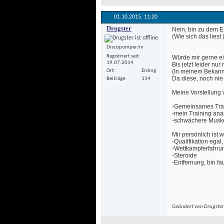
01.10.2015, 
11:20
Drugster
 Nein, bin zu dem 
 (Wie sich das liest 
Discopumper/in
Registriert seit
 Würde mir gerne e
19.07.2014
Bis jetzt leider n
Ort
Erding
 (In meinem Bekannt
 Da diese, noch ni
Beiträge
114
 Meine Vorstellung 
 -Gemeinsames Trai
 -mein Training ana
 -schwächere Musk
 Mir persönlich ist w
 -Qualifikation egal
 -Wettkampferfahru
 -Steroide 
 -Entfernung, bin 
Geändert von Drugste