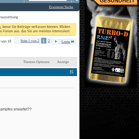
Erweiterte Suche
rraussetzung
n
, bevor Sie Beiträge verfassen können. Klicken 
as Forum aus, das Sie am meisten interessiert. 
Seite 1 von 2
1
2
0 von 18
Letzte
Themen-Optionen
Anzeige
#1
tkampfes erwartet??