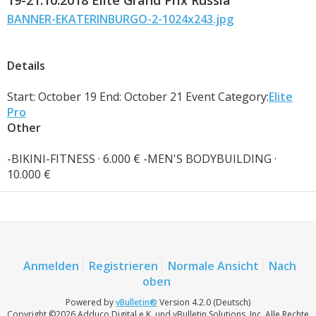
19-21.10.2018 Elite Grand Prix Russia
BANNER-EKATERINBURGO-2-1024x243.jpg
Details
Start: October 19 End: October 21 Event Category:
Elite
Pro
Other
-BIKINI-FITNESS · 6.000 € -MEN'S BODYBUILDING ·
10.000 €
Anmelden
Registrieren
Normale Ansicht
Nach
oben
Powered by
vBulletin®
Version 4.2.0 (Deutsch)
Copyright ©2026 Adduco Digital e.K. und vBulletin Solutions, Inc. Alle Rechte