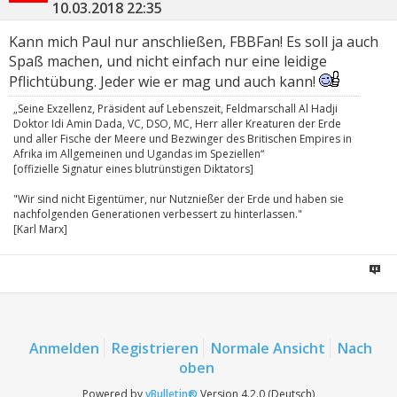
10.03.2018
22:35
Kann mich Paul nur anschließen, FBBFan! Es soll ja auch
Spaß machen, und nicht einfach nur eine leidige
Pflichtübung. Jeder wie er mag und auch kann!
„Seine Exzellenz, Präsident auf Lebenszeit, Feldmarschall Al Hadji
Doktor Idi Amin Dada, VC, DSO, MC, Herr aller Kreaturen der Erde
und aller Fische der Meere und Bezwinger des Britischen Empires in
Afrika im Allgemeinen und Ugandas im Speziellen“
[offizielle Signatur eines blutrünstigen Diktators]
"Wir sind nicht Eigentümer, nur Nutznießer der Erde und haben sie
nachfolgenden Generationen verbessert zu hinterlassen."
[Karl Marx]
Anmelden
Registrieren
Normale Ansicht
Nach
oben
Powered by
vBulletin®
Version 4.2.0 (Deutsch)