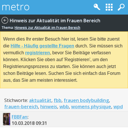
Hinweis zur Aktualität im Frauen Bereich
Thema:
Hinweis zur Aktualität im Frauen Bereich
Wenn dies Ihr erster Besuch hier ist, lesen Sie bitte zuerst
die
Hilfe - Häufig gestellte Fragen
durch. Sie müssen sich
vermutlich
registrieren
, bevor Sie Beiträge verfassen
können. Klicken Sie oben auf 'Registrieren', um den
Registrierungsprozess zu starten. Sie können auch jetzt
schon Beiträge lesen. Suchen Sie sich einfach das Forum
aus, das Sie am meisten interessiert.
Stichworte:
aktualität
,
fbb
,
frauen bodybuilding
,
frauen-bereich
,
hinweis
,
wbb
,
womens physique
,
wpd
FBBFan
:
10.03.2018
09:31