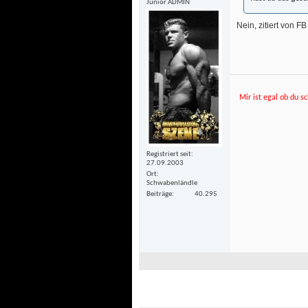
Junior ADMIN
Nein, zitiert von FB
Mir ist egal ob du sc
Registriert seit
27.09.2003
Ort
Schwabenländle
Beiträge
40.295