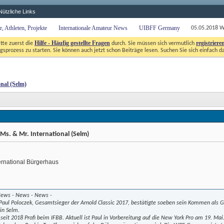
Nützliche Links
 Athleten, Projekte
Internationale Amateur News
UIBFF Germany
 05.05.2018 W
Hilfe - Häufig gestellte Fragen
registriere
itte zuerst die
durch. Sie müssen sich vermutlich
gsprozess zu starten. Sie können auch jetzt schon Beiträge lesen. Suchen Sie sich einfach d
onal (Selm)
 Ms. & Mr. International (Selm) 
ternational Bürgerhaus
News - News - News - 
 Paul Poloczek, Gesamtsieger der Arnold Classic 2017, bestätigte soeben sein Kommen als
in Selm. 
 seit 2018 Profi beim IFBB. Aktuell ist Paul in Vorbereitung auf die New York Pro am 19. Ma