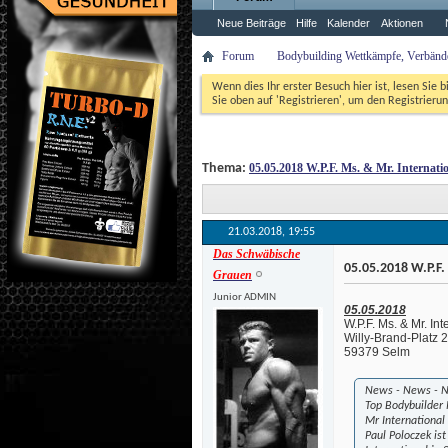
Neue Beiträge
Hilfe
Kalender
Aktionen
Forum
Bodybuilding Wettkämpfe, Verbände,
Wenn dies Ihr erster Besuch hier ist, lesen Sie b
Sie oben auf 'Registrieren', um den Registrierun
 Thema: 
05.05.2018 W.P.F. Ms. & Mr. Internati
21.03.2018, 
19:55
Das Schwäbische
 05.05.2018 W.P.F.
Grauen
Junior ADMIN
05.05.2018
W.P.F. Ms. & Mr. In
Willy-Brand-Platz 2
59379 Selm
 News - News - 
Top Bodybuilder
Mr International 
Paul Poloczek ist