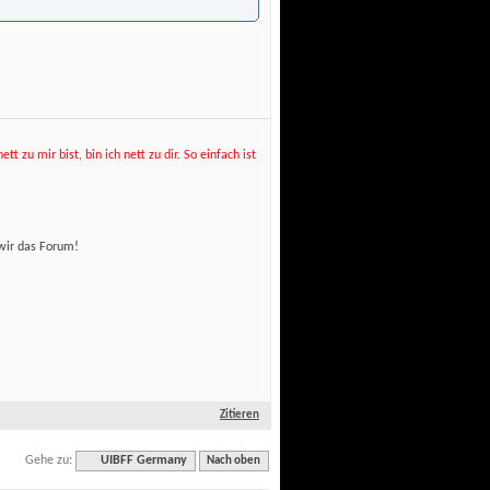
t zu mir bist, bin ich nett zu dir. So einfach ist
wir das Forum! 
Zitieren
Gehe zu:
UIBFF Germany
Nach oben