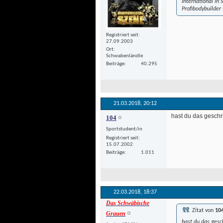
International in
Profibodybuilder 
Registriert seit
27.09.2003
Ort
Schwabenländle
Beiträge
40.295
21.03.2018, 
20:12
 hast du das geschr
104
Sportstudent/in
Registriert seit
15.07.2002
Beiträge
1.011
22.03.2018, 
18:37
Das Schwäbische
Zitat von
10
Grauen
hast du das gesc