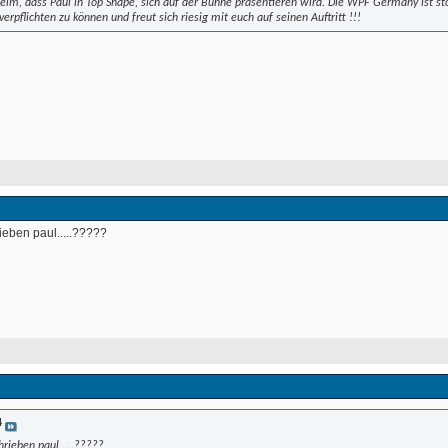
 Selm, dass Paul in Top Shape, sich auf der Bühne präsentieren wird. Die WPF Germany ist st
verpflichten zu können und freut sich riesig mit euch auf seinen Auftritt !!! 
ieben paul.....????? 
4
hrieben paul.....?????