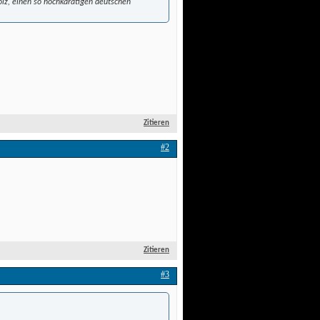
olz, einen so hochkarätigen deutschen
Zitieren
#2
Zitieren
#3