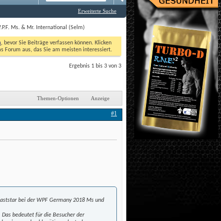
Erweiterte Suche
.P.F. Ms. & Mr. International (Selm)
n
, bevor Sie Beiträge verfassen können. Klicken 
as Forum aus, das Sie am meisten interessiert. 
Ergebnis 1 bis 3 von 3
Themen-Optionen
Anzeige
#1
 Gaststar bei der WPF Germany 2018 Ms und
i. Das bedeutet für die Besucher der