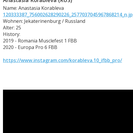
Anastasia Korableva (RUS)
Name: Anastasia Korableva
120333387_756002628290226_2577037045967868214_n.j
Wohnen: Jekaterinenburg / Russland
Alter: 25
History:
2019 - Romania Musclefest 1 FBB
2020 - Europa Pro 6 FBB
https://www.instagram.com/korableva.10_ifbb_pro/