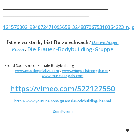
__________________________________________________
_________________________________________
121576002_994072471095658_3248870675310364223_n.j
Ist sie zu stark, bist Du zu schwach
Die wichtigen
/
Die Frauen-Bodybuilding-Gruppe
Foren
/
Proud Sponsors of Female Bodybuilding:
www.musclegirlzlive.com
/
www.wingsofstrength.net
/
www.muscleangels.com
https://vimeo.com/522127550
http://www.youtube.com/@FemaleBodybuildingChannel
Zum Forum