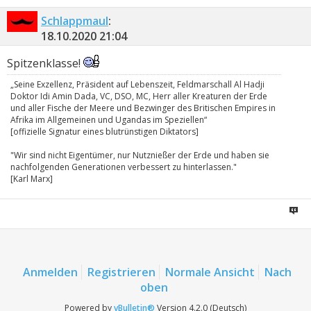
Schlappmaul
:
18.10.2020
21:04
Spitzenklasse!
„Seine Exzellenz, Präsident auf Lebenszeit, Feldmarschall Al Hadji
Doktor Idi Amin Dada, VC, DSO, MC, Herr aller Kreaturen der Erde
und aller Fische der Meere und Bezwinger des Britischen Empires in
Afrika im Allgemeinen und Ugandas im Speziellen“
[offizielle Signatur eines blutrünstigen Diktators]
"Wir sind nicht Eigentümer, nur Nutznießer der Erde und haben sie
nachfolgenden Generationen verbessert zu hinterlassen."
[Karl Marx]
Anmelden
Registrieren
Normale Ansicht
Nach
oben
Powered by
vBulletin®
Version 4.2.0 (Deutsch)