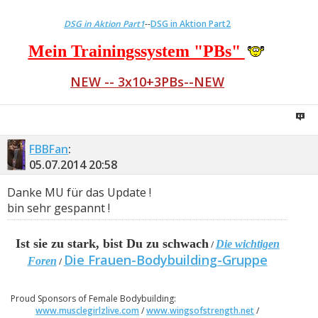
DSG in Aktion Part1
--
DSG in Aktion Part2
Mein Trainingssystem "PBs"
NEW -- 3x10+3PBs--NEW
FBBFan
:
05.07.2014
20:58
Danke MU für das Update !
bin sehr gespannt !
Ist sie zu stark, bist Du zu schwach
Die wichtigen
/
Die Frauen-Bodybuilding-Gruppe
Foren
/
Proud Sponsors of Female Bodybuilding:
www.musclegirlzlive.com
/
www.wingsofstrength.net
/