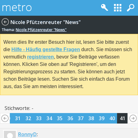
Nicole Pfützenreuter "News"
Thema:
Nicole Pfützenreuter "News"
Wenn dies Ihr erster Besuch hier ist, lesen Sie bitte zuerst
die
Hilfe - Häufig gestellte Fragen
durch. Sie müssen sich
vermutlich
registrieren
, bevor Sie Beiträge verfassen
können. Klicken Sie oben auf 'Registrieren', um den
Registrierungsprozess zu starten. Sie können auch jetzt
schon Beiträge lesen. Suchen Sie sich einfach das Forum
aus, das Sie am meisten interessiert.
Stichworte:
-
30
31
32
33
34
35
36
37
38
39
40
41
RonnyD
: