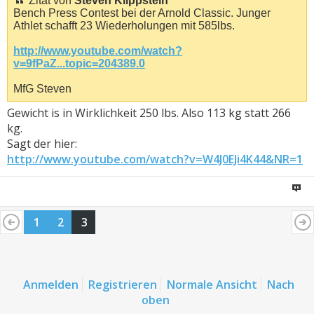
Zitat von
Steven Klippstein
Bench Press Contest bei der Arnold Classic. Junger
Athlet schafft 23 Wiederholungen mit 585lbs.
http://www.youtube.com/watch?
v=9fPaZ...topic=204389.0
MfG Steven
Gewicht is in Wirklichkeit 250 lbs. Also 113 kg statt 266
kg.
Sagt der hier:
http://www.youtube.com/watch?v=W4J0EJi4K44&NR=1
1
2
3
Anmelden
Registrieren
Normale Ansicht
Nach
oben