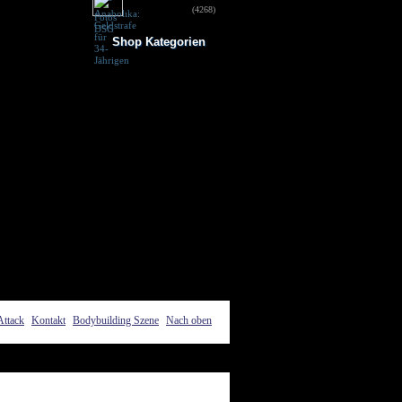
für 34-Jährigen
(4268)
Shop Kategorien
Frauen Fitness
Trainingsbooster
Weight Gainer
Vor dem Training
Vitamine & mehr
Testo Booster
Superfood
Nach dem Training
Kohlenhydrate
Fertigdrinks
Creatine
Aminosäuren
Riegel
Low Carb
Diät/Abnehmen
Proteine/Eiweiss
Attack
Kontakt
Bodybuilding Szene
Nach oben