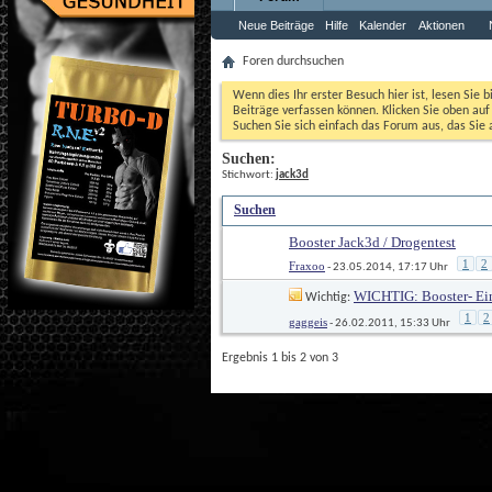
Neue Beiträge
Hilfe
Kalender
Aktionen
Foren durchsuchen
Wenn dies Ihr erster Besuch hier ist, lesen Sie b
Beiträge verfassen können. Klicken Sie oben auf 
Suchen Sie sich einfach das Forum aus, das Sie a
Suchen:
 Stichwort: 
jack3d
Suchen
: 
Booster Jack3d / Drogentest
1
2
Fraxoo
 - 23.05.2014, 17:17 Uhr
WICHTIG: Booster- Ei
 Wichtig: 
Erfahrungsthread
1
2
gaggeis
 - 26.02.2011, 15:33 Uhr
Ergebnis 1 bis 2 von 3