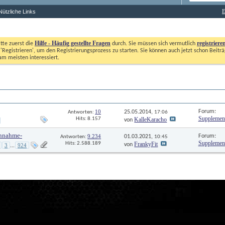
E
Nützliche Links
Hilfe - Häufig gestellte Fragen
registriere
itte zuerst die
durch. Sie müssen sich vermutlich
'Registrieren', um den Registrierungsprozess zu starten. Sie können auch jetzt schon Beiträg
m meisten interessiert. 
Die Suche dauert
10
 Forum:
25.05.2014, 
Antworten: 
17:06
Supplemen
KalleKaracho
Hits: 8.157
von
nnahme-
9.234
 Forum:
01.03.2021, 
Antworten: 
10:45
Supplemen
FrankyFit
Hits: 2.588.189
von
3
924
...