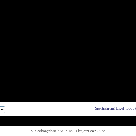
Sportnahrung Engel
Body 
Alle Zeitangaben in WEZ +2. Es ist jetzt
20:45
 Uhr.