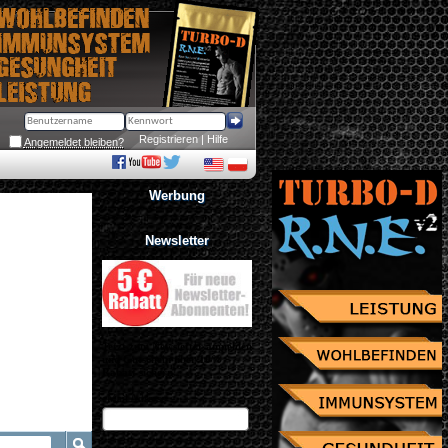
Registrieren
 | 
Hilfe
Angemeldet bleiben?
Werbung
Newsletter
Jetzt zum Newsletter anmelden
und Gutschein über 10% 
Rabatt sichern!
eMail Adresse