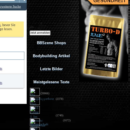
Ich möchte regelmäßig interessante
Angebote per eMail erhalten. Meine
rweiterte Suche
eMail-Adresse wird nicht an andere
Unternehmen weitergegeben. Diese
Einwilligung zur Nutzung meiner
eMail-Adresse für Werbezwecke kann
ich jederzeit mit Wirkung für die
Zukunft widerrufen.
n
, bevor Sie 
e lesen. 
BBSzene Shops
Bodybuilding Artikel
e
0,00
 Sekunden. 
ts
Letzte Bilder
Meistgelesene Texte
ts
Die Spiegelhypothese
(20066)
Flex 05/15
(2378)
GNBF I. Int. Deutsche
Meisterschaft 2015 - 
Fotos DSG
(1749)
Sportrevue 6/15
(1672)
Anabolika: Geldstrafe