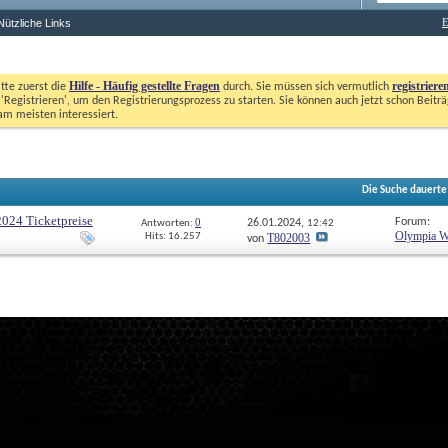
E
Nützliche Links
Hilfe - Häufig gestellte Fragen
registriere
itte zuerst die
durch. Sie müssen sich vermutlich
'Registrieren', um den Registrierungsprozess zu starten. Sie können auch jetzt schon Beiträg
m meisten interessiert. 
Die Suche dauert
024 Ticketpreise
0
 Forum:
26.01.2024, 
Antworten: 
12:42
Olympia W
T802003
Hits: 16.257
von