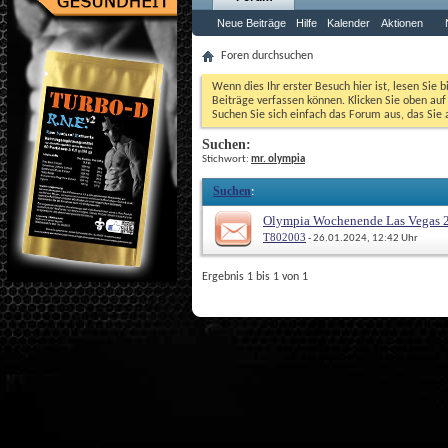
Neue Beiträge
Hilfe
Kalender
Aktionen
Foren durchsuchen
Wenn dies Ihr erster Besuch hier ist, lesen Sie b
Beiträge verfassen können. Klicken Sie oben auf 
Suchen Sie sich einfach das Forum aus, das Sie a
Suchen:
 Stichwort: 
mr. olympia
Suchen
: 
Olympia Wochenende Las Vegas 2
T802003
 - 26.01.2024, 12:42 Uhr
Ergebnis 1 bis 1 von 1