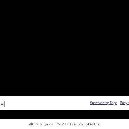
Sportnahrung Engel
Body 
Alle Zeitangaben in WEZ +2. Es ist jetzt
04:40
 Uhr.