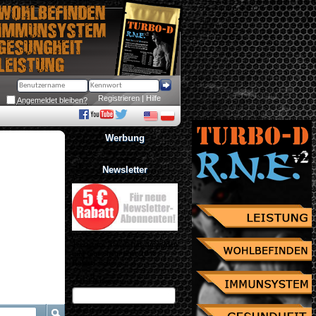
Registrieren
 | 
Hilfe
Angemeldet bleiben?
Werbung
Newsletter
Jetzt zum Newsletter anmelden
und Gutschein über 10% 
Rabatt sichern!
eMail Adresse