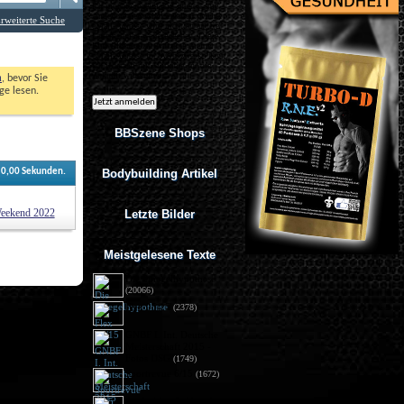
Ich möchte regelmäßig interessante
Angebote per eMail erhalten. Meine
rweiterte Suche
eMail-Adresse wird nicht an andere
Unternehmen weitergegeben. Diese
Einwilligung zur Nutzung meiner
eMail-Adresse für Werbezwecke kann
ich jederzeit mit Wirkung für die
Zukunft widerrufen.
n
, bevor Sie 
e lesen. 
BBSzene Shops
Bodybuilding Artikel
e
0,00
 Sekunden. 
eekend 2022
Letzte Bilder
Meistgelesene Texte
Die Spiegelhypothese
(20066)
Flex 05/15
(2378)
GNBF I. Int. Deutsche
Meisterschaft 2015 - 
Fotos DSG
(1749)
Sportrevue 6/15
(1672)
Anabolika: Geldstrafe