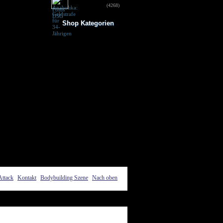
für 34-Jährigen
(4268)
Shop Kategorien
Frauen Fitness
Trainingsbooster
Weight Gainer
Vor dem Training
Vitamine & mehr
Testo Booster
Superfood
Nach dem Training
Kohlenhydrate
Fertigdrinks
Creatine
Aminosäuren
Riegel
Low Carb
Diät/Abnehmen
Proteine/Eiweiss
Attack
Kontakt
Bodybuilding Szene
Nach oben